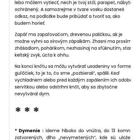
lebo môžem vytiecť, nech je tvoj stôl, parapet, nábytok
ochránený. A samozrejme v tvare vosku dostaneš
odkaz, na podložke bude pribúdať a tvoriť sa, ako
budem horieť.
Zapáľ ma zapaľovačom, drevenou paličkou, ak je
možne vyhni sa sírovým zápalkám. Zhasni ma prosím
zhášadlom, pohárikom, nezhasínaj na sfúknutím, starý
keltský zvyk, úcta k ohňu.
Na konci knôtu sa môžu vytvárať usadeniny vo forme
guľôčiek, to je to, čo sme „pozbierali“, spálili. Keď
vychladnem alebo pred každým zapálením ich odober
servítkou alebo odstrihni knôt, aby sa zbytočne
nevytváral dym.
* * *
* Dymenie :
ideme hlboko do vnútra, do 13 komnát,
zatvorených, dlho „nevymetených“, kde sú uložené