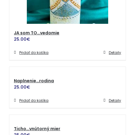
JA som TO…vedomie
25.00
€
Pridať do košíka
Detaily
Naplnenie…rodina
25.00
€
Pridať do košíka
Detaily
Ticho…vnútorný mier
25.00
€