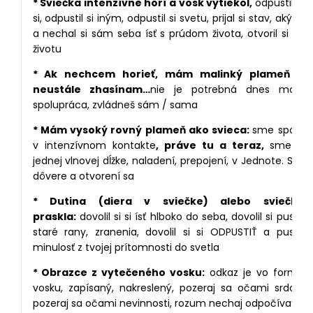
* Sviečka intenzívne horí a vosk vytiekol,
odpustil si
si, odpustil si iným, odpustil si svetu, prijal si stav, aký je
a nechal si sám seba ísť s prúdom života, otvoril si sa
životu
* Ak nechcem horieť, mám malinký plameň a
neustále zhasínam…
nie je potrebná dnes moja
spolupráca, zvládneš sám / sama
* Mám vysoký rovný plameň ako svieca:
sme spolu
v intenzívnom kontakte
, práve tu a teraz,
sme v
jednej vlnovej dĺžke, naladení, prepojení, v Jednote. Si v
dôvere a otvorení sa
* Dutina (diera v sviečke) alebo sviečka
praskla:
dovolil si si ísť hlboko do seba, dovolil si pustiť
staré rany, zranenia, dovolil si si ODPUSTIŤ a pustiť
minulosť z tvojej prítomnosti do svetla
* Obrazce z vytečeného vosku:
odkaz je vo forme
vosku, zapísaný, nakreslený, pozeraj sa očami srdca,
pozeraj sa očami nevinnosti, rozum nechaj odpočívať a