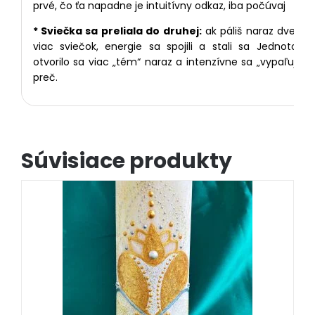
prvé, čo ťa napadne je intuitívny odkaz, iba počúvaj
* Sviečka sa preliala do druhej:
ak páliš naraz dve a
viac sviečok, energie sa spojili a stali sa Jednotou,
otvorilo sa viac „tém“ naraz a intenzívne sa „vypaľujú“
preč.
Súvisiace produkty