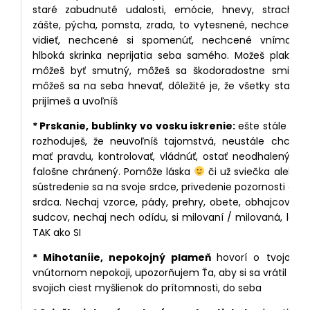
staré zabudnuté udalosti, emócie, hnevy, strachy,
zášte, pýcha, pomsta, zrada, to vytesnené, nechcené
vidieť, nechcené si spomenúť, nechcené vnímať…
hlboká skrinka neprijatia seba samého. Možeš plakať,
môžeš byť smutný, môžeš sa škodoradostne smiať,
môžeš sa na seba hnevať, dôležité je, že všetky stavy
prijímeš a uvoľníš
* Prskanie, bublinky vo vosku iskrenie:
ešte stále sa
rozhoduješ, že neuvoľníš tajomstvá, neustále chceš
mať pravdu, kontrolovať, vládnúť, ostať neodhalený a
falošne chránený. Pomôže láska
či už sviečka alebo
sústredenie sa na svoje srdce, privedenie pozornosti do
srdca. Nechaj vzorce, pády, prehry, obete, obhajcov a
sudcov, nechaj nech odídu, si milovaní / milovaná, len
TAK ako SI
* Mihotaníie, nepokojný plameň
hovorí o tvojom
vnútornom nepokoji, upozorňujem Ťa, aby si sa vrátil so
svojich ciest myšlienok do prítomnosti, do seba