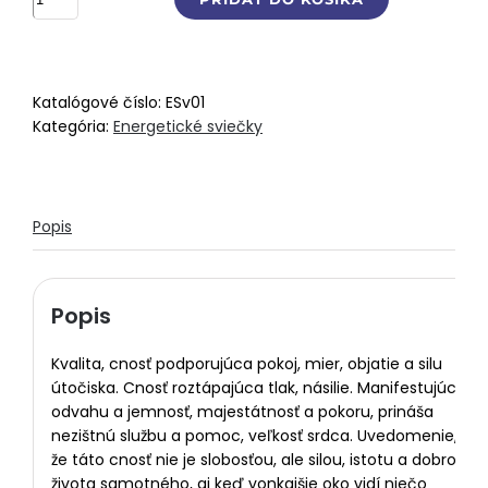
Vznešenosť…
nežnosť
Katalógové číslo:
ESv01
Kategória:
Energetické sviečky
Popis
Popis
Kvalita, cnosť podporujúca pokoj, mier, objatie a silu
útočiska. Cnosť roztápajúca tlak, násilie. Manifestujúca
odvahu a jemnosť, majestátnosť a pokoru, prináša
nezištnú službu a pomoc, veľkosť srdca. Uvedomenie,
že táto cnosť nie je slobosťou, ale silou, istotu a dobrotu
života samotného, aj keď vonkajšie oko vidí niečo