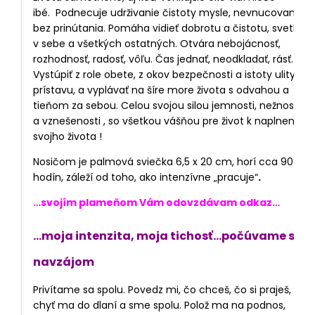
ibé. Podnecuje udrživanie čistoty mysle, nevnucovanie,
bez prinútania. Pomáha vidieť dobrotu a čistotu, svetlo
v sebe a všetkých ostatných. Otvára nebojácnosť,
rozhodnosť, radosť, vôľu. Čas jednať, neodkladať, rásť.
Vystúpiť z role obete, z okov bezpečnosti a istoty ulity, z
prístavu, a vyplávať na šíre more života s odvahou a
tieňom za sebou. Celou svojou silou jemnosti, nežnosti
a vznešenosti , so všetkou vášňou pre život k naplneniu
svojho života !
Nosičom je palmová sviečka 6,5 x 20 cm, horí cca 90
hodín, záleží od toho, ako intenzívne „pracuje“
.
…svojím plameňom Vám odovzdávam odkaz…
…moja intenzita, moja tichosť…počúvame sa
navzájom
Privítame sa spolu. Povedz mi, čo chceš, čo si praješ,
chyť ma do dlaní a sme spolu. Polož ma na podnos,