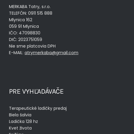
MERKABA Tatry, s.r.o.
TELEFÓN: 0911 515 888
Mlynica 162
059 91 Mlynica
IČO: 47098830
DIČ: 2023751059
Nie sme platcovia DPH
E-MAIL:
atrymerkaba@gmail.com
PRE VYHĽADÁVAČE
Terapeutické ladičky predaj
Biela šalvia
Ladička 128 hz
Kvet života