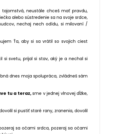
íš tajomstvá, neustále chceš mať pravdu,
viečka alebo sústredenie sa na svoje srdce,
sudcov, nechaj nech odídu, si milovaní /
jem Ťa, aby si sa vrátil so svojich ciest
il si svetu, prijal si stav, aký je a nechal si
rebná dnes moja spolupráca, zvládneš sám
áve tu a teraz,
sme v jednej vlnovej dĺžke,
dovolil si pustiť staré rany, zranenia, dovolil
pozeraj sa očami srdca, pozeraj sa očami