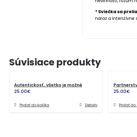
nevinnosti, rozum n
* Sviečka sa preli
naraz a intenzívne 
Súvisiace produkty
Autentickosť…všetko je možné
Partnerstv
25.00
€
25.00
€
Pridať do košíka
Detaily
Pridať do