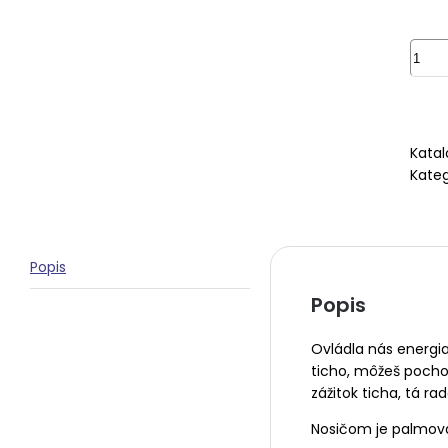
množ
Tich
vnút
mier
Katal
Kateg
Popis
Popis
Ovládla nás energia
ticho, môžeš pochop
zážitok ticha, tá r
Nosičom je palmová 