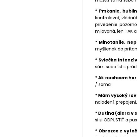
môžeš sa na seba hn
* Prskanie, bubli
kontrolovať, vládn
privedenie pozorno
milovaná, len TAK a
* Mihotaníie, ne
myšlienok do príto
* Sviečka intenzí
sám seba ísť s prúdo
* Ak nechcem hor
/ sama
* Mám vysoký rov
naladení, prepojení,
* Dutina (diera v 
si si ODPUSTIŤ a pus
* Obrazce z vyte