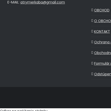
E-MAIL:
atrymerkaba@gmail.com
OBCHOD
O OBCHO
KONTAKT
Ochrana 
Obchodn
Formulár 
Odstúpen
Odkaz na načítanie stránky