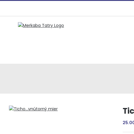
Preskočiť
na
obsah
Ti
25.0