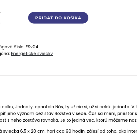
stvo
PRIDAŤ DO KOŠÍKA
o…
orný
ógové číslo:
ESv04
ória:
Energetické sviečky
 celku, Jednoty, opantala Nás, ty už nie si, už si celok, jednota.
iť jeho význam cez stav Božstva v sebe. Čas sa mení, priestor 
adosť z neho zostáva rovnaká. Je to jediná vec, ktorú môžeme na
sviečka 6,5 x 20 cm, horí cca 90 hodín, záleží od toho, ako inte