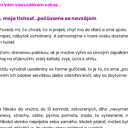
om Vám odovzdávam odkaz…
a, moja tichosť…počúvame sa navzájom
 Povedz mi, čo chceš, čo si praješ, chyť ma do dlaní a sme spol
parapet, nábytok ochránený. A samozrejme v tvare vosku dostane
 horieť.
om, drevenou paličkou, ak je možne vyhni sa sírovým zápalká
aj na sfúknutím, starý keltský zvyk, úcta k ohňu.
ôžu vytvárať usadeniny vo forme guľôčiek, to je to, čo sme „pozb
ním ich odober servítkou alebo odstrihni knôt, aby sa zbytočne
hlboko do vnútra, do 13 komnát, zatvorených, dlho „nevymet
 hnevy, strachy, zášte, pýcha, pomsta, zrada, to vytesnené,
boká skrinka neprijatia seba samého. Možeš plakať, môžeš by