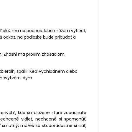
u. Polož ma na podnos, lebo môžem vytiecť,
š odkaz, na podložke bude pribúdať a
m. Zhasni ma prosím zhášadlom,
ierali“, spálili. Keď vychladnem alebo
 nevytváral dym.
ených“, kde sú uložené staré zabudnuté
 nechcené vidieť, nechcené si spomenúť,
ť smutný, môžeš sa škodoradostne smiať,