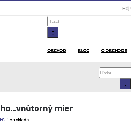
Môj
Hľadať:
OBCHOD
BLOG
O OBCHODE
Hľadať:
cho…vnútorný mier
0
€
1 na sklade