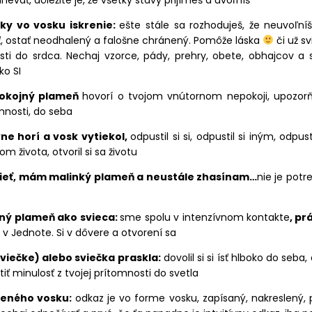
evať, dôležité je, že všetky stavy prijímeš a uvoľníš
nky vo vosku iskrenie:
ešte stále sa rozhoduješ, že neuvoľn
úť, ostať neodhalený a falošne chránený. Pomôže láska
či už s
sti do srdca. Nechaj vzorce, pády, prehry, obete, obhajcov a 
ko SI
pokojný plameň
hovorí o tvojom vnútornom nepokoji, upozorňu
mnosti, do seba
vne horí a vosk vytiekol,
odpustil si si, odpustil si iným, odpust
m života, otvoril si sa životu
ieť, mám malinký plameň a neustále zhasínam…
nie je pot
ný plameň ako svieca:
sme spolu v intenzívnom kontakte
, pr
 v Jednote. Si v dôvere a otvorení sa
sviečke) alebo sviečka praskla:
dovolil si si ísť hlboko do seba, 
tiť minulosť z tvojej prítomnosti do svetla
čeného vosku:
odkaz je vo forme vosku, zapísaný, nakreslený, 