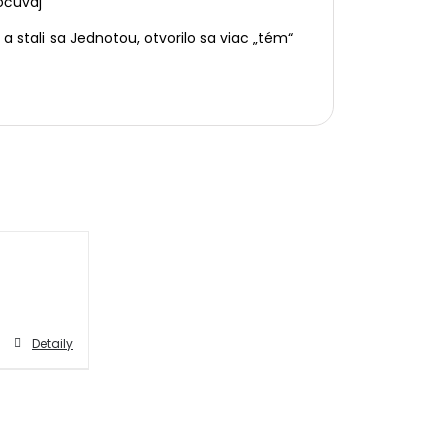
očúvaj
i a stali sa Jednotou, otvorilo sa viac „tém“
Detaily