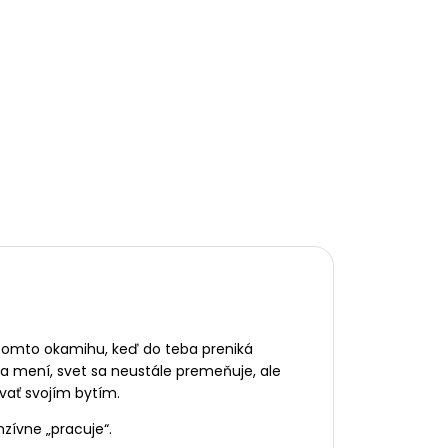
 V tomto okamihu, keď do teba preniká
sa mení, svet sa neustále premeňuje, ale
zvať svojím bytím.
nzívne „pracuje“.