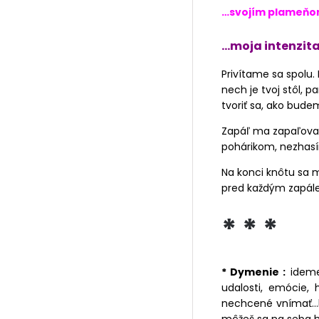
…svojím plameň
…moja intenzit
Privítame sa spolu.
nech je tvoj stôl, 
tvoriť sa, ako budem
Zapáľ ma zapaľovač
pohárikom, nezhasín
Na konci knôtu sa m
pred každým zapále
* * *
* Dymenie :
ideme 
udalosti, emócie,
nechcené vnímať…hl