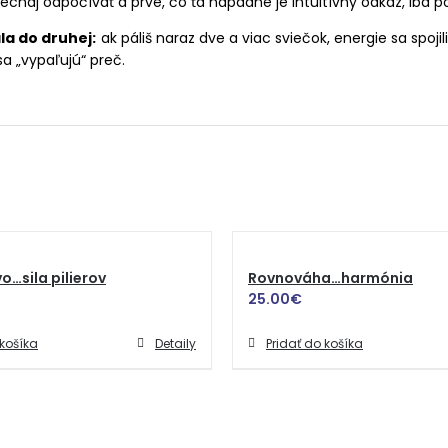
echaj odpočívať a prvé, čo ťa napadne je intuitívny odkaz, iba p
ala do druhej:
ak páliš naraz dve a viac sviečok, energie sa spojil
sa „vypaľujú“ preč.
o…sila pilierov
Rovnováha…harmónia
25.00
€
 košíka
Detaily
Pridať do košíka