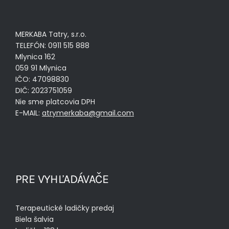
MERKABA Tatry, s.r.o.
TELEFÓN: 0911 515 888
Mlynica 162
059 91 Mlynica
IČO: 47098830
DIČ: 2023751059
Nie sme platcovia DPH
E-MAIL:
atrymerkaba@gmail.com
PRE VYHĽADÁVAČE
Terapeutické ladičky predaj
Biela šalvia