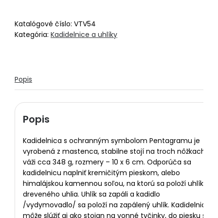
Katalógové číslo:
VTV54
Kategória:
Kadidelnice a uhlíky
Popis
Popis
Kadidelnica s ochranným symbolom Pentagramu je
vyrobená z mastenca, stabilne stojí na troch nôžkach,
váži cca 348 g, rozmery – 10 x 6 cm. Odporúča sa
kadidelnicu naplniť kremičitým pieskom, alebo
himalájskou kamennou soľou, na ktorú sa položí uhlík z
dreveného uhlia. Uhlík sa zapáli a kadidlo
/vydymovadlo/ sa položí na zapálený uhlík. Kadidelnica
môže slúžiť aj ako stojan na vonné tyčinky, do piesku sa