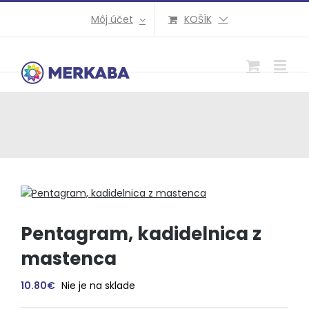
Preskočiť
Môj účet
KOŠÍK
na
obsah
Pentagram, kadidelnica z
mastenca
10.80
€
Nie je na sklade