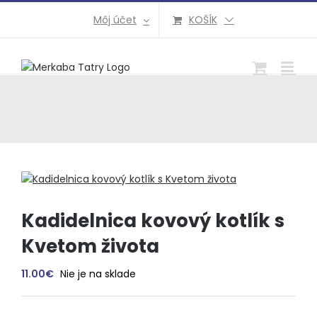
Preskočiť
Môj účet
KOŠÍK
na
obsah
Kadidelnica kovový kotlík s
Kvetom života
11.00
€
Nie je na sklade