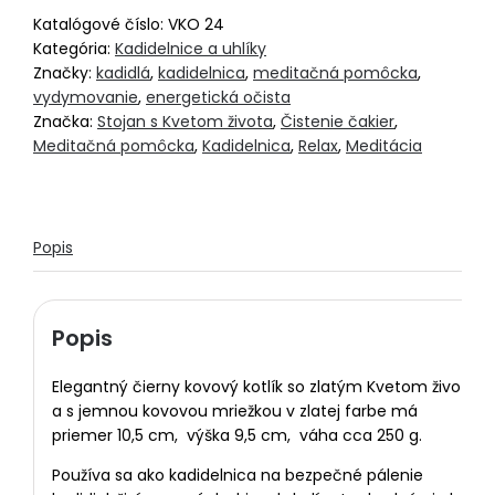
Katalógové číslo:
VKO 24
Kategória:
Kadidelnice a uhlíky
Značky:
kadidlá
,
kadidelnica
,
meditačná pomôcka
,
vydymovanie
,
energetická očista
Značka:
Stojan s Kvetom života
,
Čistenie čakier
,
Meditačná pomôcka
,
Kadidelnica
,
Relax
,
Meditácia
Popis
Popis
Elegantný čierny kovový kotlík so zlatým Kvetom života
a s jemnou kovovou mriežkou v zlatej farbe má
priemer 10,5 cm, výška 9,5 cm, váha cca 250 g.
Používa sa ako kadidelnica na bezpečné pálenie