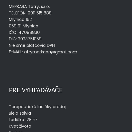
MERKABA Tatry, s.r.o.
TELEFÓN: 0911 515 888
Mlynica 162
059 91 Mlynica
IČO: 47098830
DIČ: 2023751059
Nie sme platcovia DPH
E-MAIL:
atrymerkaba@gmail.com
PRE VYHĽADÁVAČE
Terapeutické ladičky predaj
Biela šalvia
Ladička 128 hz
Kvet života