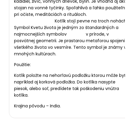
kadidiel, živíc, vonných drievok, bylín. Je vhodná aj ako
stojan na vonné tyčinky. Spoľahlivá a ľahko použiteľná
pri očiste, meditáciách a rituáloch.
Kotlík stojí pevne na troch nohách.
Symbol Kvetu života je jedným zo štandardných a
najmocnejších symbolov v prírode, v
posvätnej geometrii. Je prastarou metaforou spojenia
všetkého života vo vesmíre. Tento symbol je známy v
mnohých kultúrach.
Použitie:
Kotlík položte na nehorľavú podložku ktorou môže byť
napríklad aj korková podložka. Do kotlíka nasypte
piesok, alebo soľ, predídete tak poškodeniu vnútra
kotlíka.
Krajina pôvodu – India.