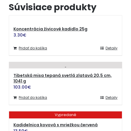
Súvisiace produkty
Koncentrácia živicové kadidlo 25g
3.30
€
Pridať do košíka
Detaily
Tibetská misa tepaná svetlá zlatavá 20,5 cm,
1041 g
103.00
€
Pridať do košíka
Detaily
Vypredané
Kadidelnica kovová s mriežkou červená
13.50
€