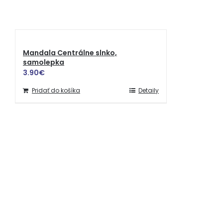
Mandala Centrálne slnko,
samolepka
3.90
€
Pridať do košíka
Detaily