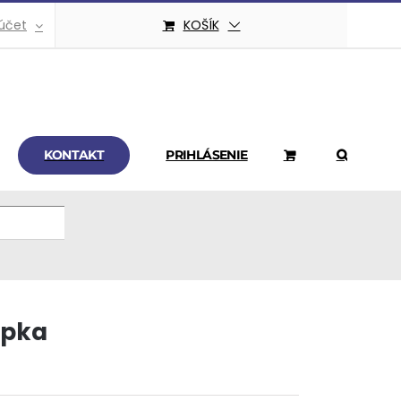
účet
KOŠÍK
KONTAKT
PRIHLÁSENIE
epka