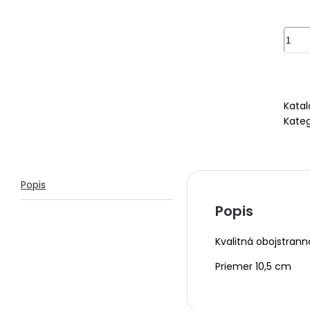
množ
Mand
Stro
život
zlatý,
Katal
samo
Kateg
Popis
Popis
Kvalitná obojstran
Priemer 10,5 cm