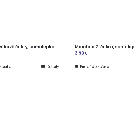
úhové čakry, samolepka
Mandala 7. čakra, samole
3.90
€
 košíka
Detaily
Pridať do košíka