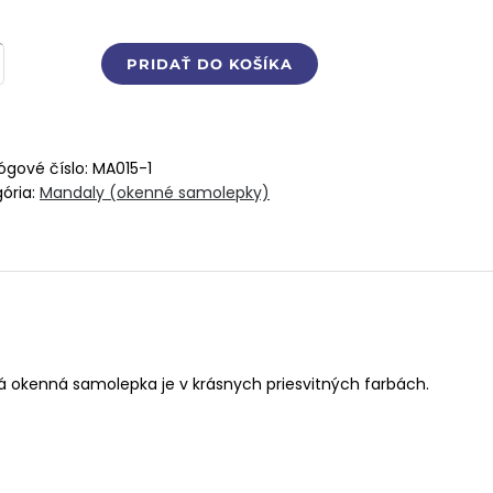
stvo
PRIDAŤ DO KOŠÍKA
ala
m
a
ógové číslo:
MA015-1
lepka
ória:
Mandaly (okenné samolepky)
ná okenná samolepka je v krásnych priesvitných farbách.