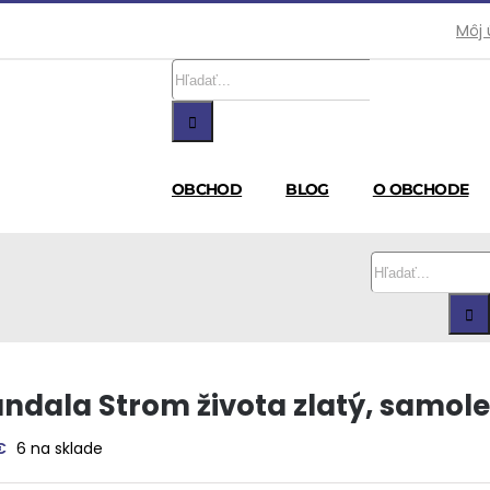
Môj 
Hľadať:
OBCHOD
BLOG
O OBCHODE
Hľadať:
ndala Strom života zlatý, samol
€
6 na sklade