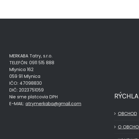
MERKABA Tatry, s.r.o.
TELEFÓN: 0911 515 888
Mlynica 162
059 91 Mlynica
IČO: 47098830
DIČ: 2023751059
RÝCHLA
Nie sme platcovia DPH
E-MAIL:
atrymerkaba@gmail.com
OBCHOD
O OBCHO