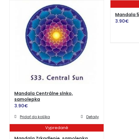
Mandala 5
3.90
€
Mandala Centrálne slnko,
samolepka
3.90
€
Pridať do košíka
Detaily
Vypredané
Mandala Zrkadlenie, samolepka