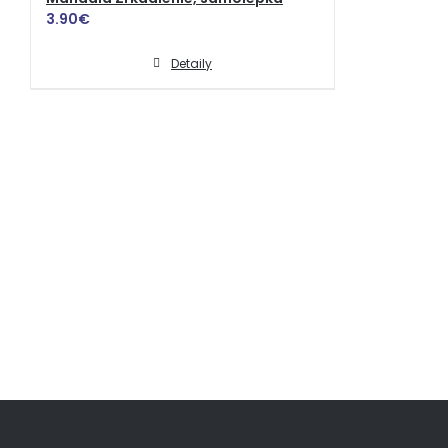
3.90
€
Detaily