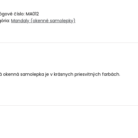
ógové číslo:
MA012
ória:
Mandaly (okenné samolepky)
ná okenná samolepka je v krásnych priesvitných farbách.