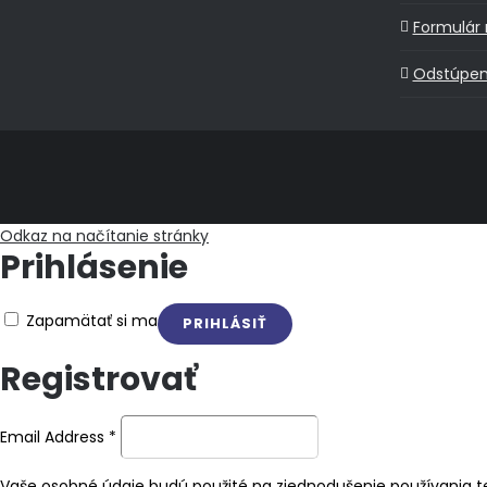
Formulár 
Odstúpen
Odkaz na načítanie stránky
Prihlásenie
Zapamätať si ma
Registrovať
Email Address
*
Vaše osobné údaje budú použité na zjednodušenie používania te