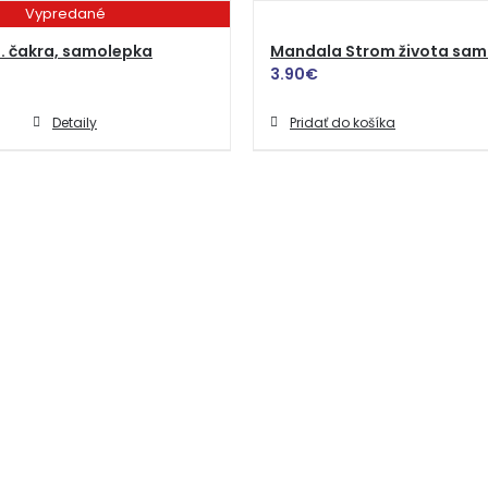
Vypredané
. čakra, samolepka
Mandala Strom života sam
3.90
€
Detaily
Pridať do košíka