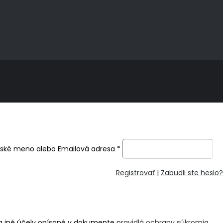
ľské meno alebo Emailová adresa
*
Registrovať
|
Zabudli ste heslo?
na iné účely opísané v dokumente
pravidlá ochrany súkromia
.