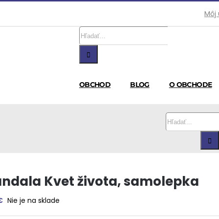
Môj
Hľadať:
OBCHOD
BLOG
O OBCHODE
Hľadať:
ndala Kvet života, samolepka
€
Nie je na sklade