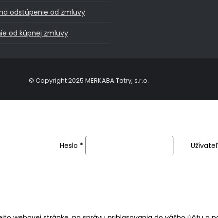
na odstúpenie od zmluvy
ie od kúpnej zmluvy
© Copyright 2025 MERKABA Tatry, s.r.o.
Heslo
*
Užívate
jto webovej stránke, na správu prihlasovania do vášho účtu a 