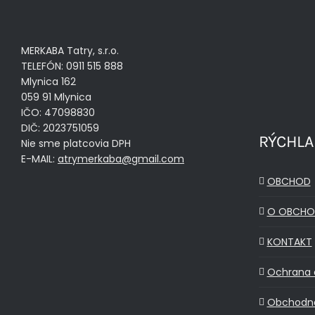
MERKABA Tatry, s.r.o.
TELEFÓN: 0911 515 888
Mlynica 162
059 91 Mlynica
IČO: 47098830
DIČ: 2023751059
RÝCHLA
Nie sme platcovia DPH
E-MAIL:
atrymerkaba@gmail.com
OBCHOD
O OBCHO
KONTAKT
Ochrana 
Obchodn