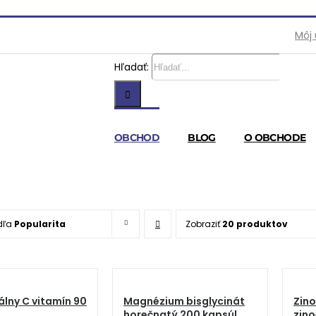
Môj
Hľadať:
OBCHOD
BLOG
O OBCHODE
dľa
Popularita
Zobraziť
20 produktov
lny C vitamín 90
Magnézium bisglycinát
Zino
horečnatý 200 kapsúl
zino