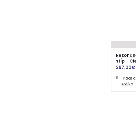
Rezonan
stĺp – Či
297.00
€
Pridať 
košíka