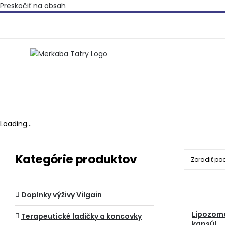
Preskočiť na obsah
Loading...
Kategórie produktov
Zoradiť po
Doplnky výživy Vilgain
Lipozomá
Terapeutické ladičky a koncovky
kapsúl