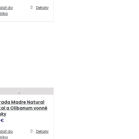
idať do
Detaily
šíka
rada Madre Natural
tal a Olibanum vonné
nky
0
€
idať do
Detaily
šíka