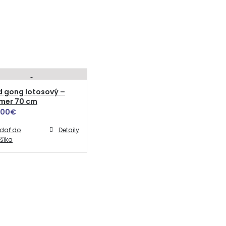
d gong lotosový –
emer 70 cm
.00
€
idať do
Detaily
šíka