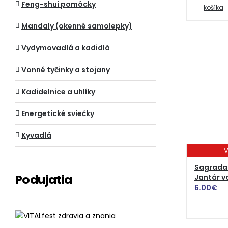
Feng-shui pomôcky
košíka
Mandaly (okenné samolepky)
Vydymovadlá a kadidlá
Vonné tyčinky a stojany
Kadidelnice a uhlíky
Energetické sviečky
Kyvadlá
V
Sagrada
Podujatia
Jantár v
6.00
€