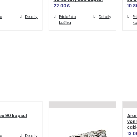
22.00
€
10.8
do
Detaily
Pridať do
Detaily
Pr
košíka
ko
x 90 kapsul
Aro
vonn
čaki
13.0
do
Detaily