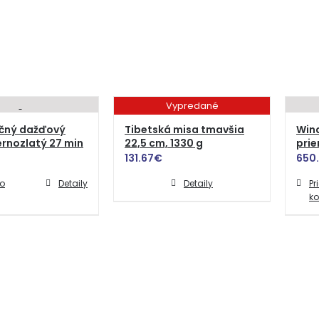
Vypredané
čný dažďový
Tibetská misa tmavšia
Win
ernozlatý 27 min
22,5 cm, 1330 g
pri
131.67
€
650
do
Detaily
Detaily
Pr
ko