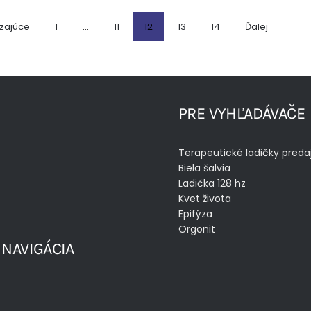
zajúce
1
…
11
12
13
14
Ďalej
PRE VYHĽADÁVAČE
Terapeutické ladičky preda
Biela šalvia
Ladička 128 hz
Kvet života
Epifýza
Orgonit
 NAVIGÁCIA