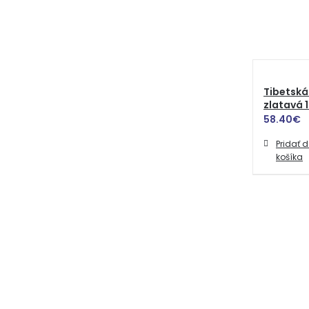
Tibetská
zlatavá 
58.40
€
Pridať 
košíka