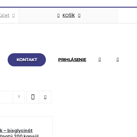
KOŠÍK
 účet
KONTAKT
PRIHLÁSENIE
k – bisglycinát
čnatý 200 kapsúl