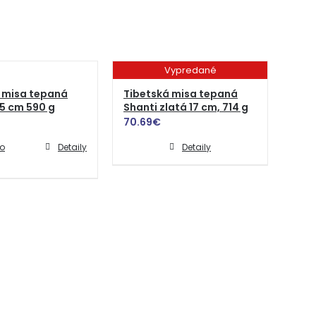
Vypredané
 misa tepaná
Tibetská misa tepaná
15 cm 590 g
Shanti zlatá 17 cm, 714 g
70.69
€
do
Detaily
Detaily