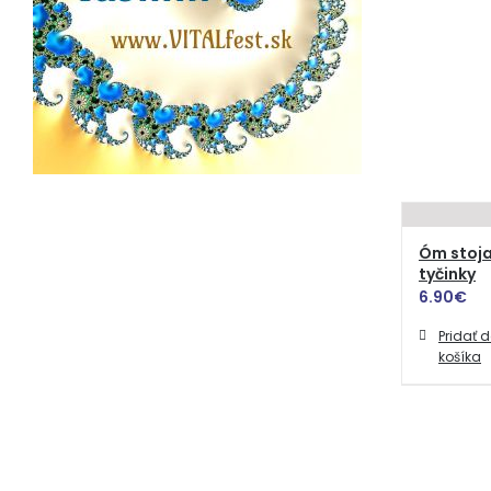
Óm stoja
tyčinky
6.90
€
Pridať 
košíka