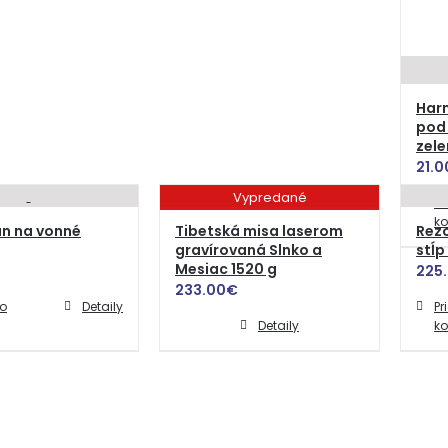
Har
pod 
zel
21.0
Vypredané
Pr
ko
n na vonné
Tibetská misa laserom
Rez
gravírovaná Slnko a
stĺp
Mesiac 1520 g
225
233.00
€
do
Detaily
Pr
Detaily
ko