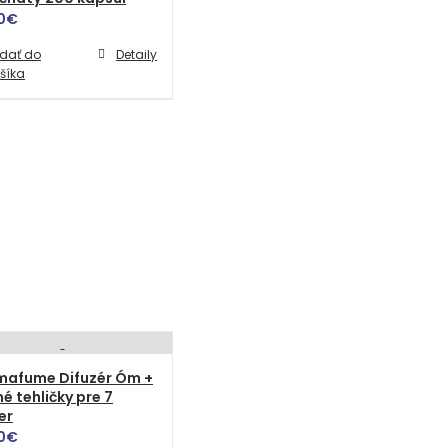
0
€
idať do
Detaily
šíka
mafume Difuzér Óm +
é tehličky pre 7
er
0
€