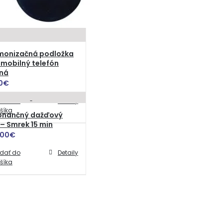
monizačná podložka
mobilný telefón
ená
0
€
idať do
Detaily
šíka
onančný dažďový
 – Smrek 15 min
.00
€
idať do
Detaily
šíka