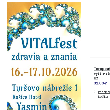
Terapeut
vyššie s
Hz
32.00
€
Pridať 
košíka