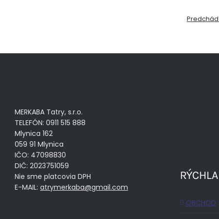
Predchád
MERKABA Tatry, s.r.o.
TELEFÓN: 0911 515 888
Mlynica 162
059 91 Mlynica
IČO: 47098830
DIČ: 2023751059
RÝCHLA
Nie sme platcovia DPH
E-MAIL:
atrymerkaba@gmail.com
OBCHOD