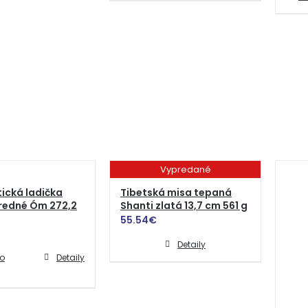
Vypredané
ická ladička
Tibetská misa tepaná
tredné Óm 272,2
Shanti zlatá 13,7 cm 561 g
55.54
€
Detaily
do
Detaily