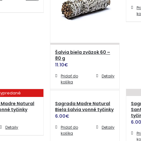
Pr
ko
Šalvia biela zväzok 60 –
80 g
11.10
€
Pridať do
Detaily
košíka
ypredané
 Madre Natural
Sagrada Madre Natural
Sag
onné tyčinky
Biela šalvia vonné tyčinky
San
tyči
6.00
€
6.0
Detaily
Pridať do
Detaily
košíka
Pr
ko