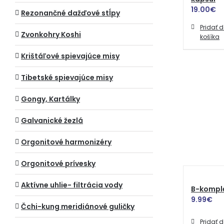
19.00
€
Rezonančné dažďové stĺpy
Pridať 
Zvonkohry Koshi
košíka
Krištáľové spievajúce misy
Tibetské spievajúce misy
Gongy, Kartálky
Galvanické žezlá
Orgonitové harmonizéry
Orgonitové prívesky
Aktívne uhlie- filtrácia vody
B-komple
9.99
€
Čchi-kung meridiánové guličky
Pridať 