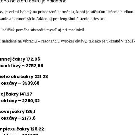
 toho na ktorú čakru je naladená.
ky je veľmi bohatý na prirodzenú harmóniu, ktorá je súčasťou liečenia hudbou…
vanie a harmonizáciu čakier, aj pre feng shui čistenie priestoru.
 ladičiek pomáha sústrediť myseľ aj pri meditácií.
 naladené na vibráciu – rezonanciu vysokej oktávy, tak ako je ukázané v tabuľk
unnej čakry 172,06
ia
oktávy
–
2752,96
tieho
oka
čakry
221.23
oktávy
–
3539,68
nej čakry
141,27
oktávy
–
2260,32
ovej čakry
136,1
oktávy
–
2177.6
r plexu čakry
126,22