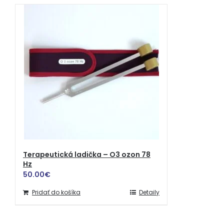
Terapeutická ladička – O3 ozon 78
Hz
50.00
€
Pridať do košíka
Detaily