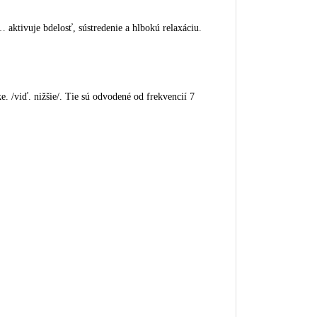
 aktivuje bdelosť, sústredenie a hlbokú relaxáciu.
e. /viď. nižšie/.
Tie sú odvodené od frekvencií 7