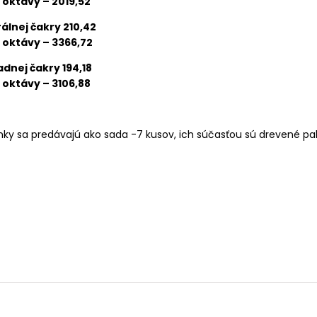
oktávy
–
2019,52
álnej čakry
210,42
oktávy
–
3366,72
adnej čakry
194,18
oktávy
–
3106,88
nky sa predávajú ako sada -7 kusov, ich súčasťou sú drevené pal