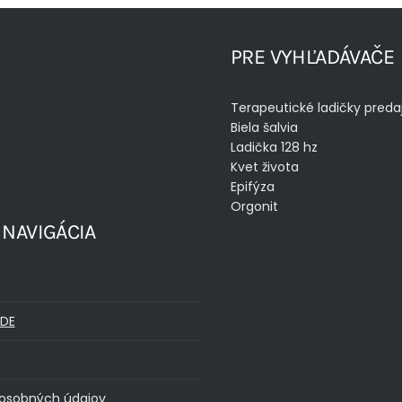
PRE VYHĽADÁVAČE
Terapeutické ladičky preda
Biela šalvia
Ladička 128 hz
Kvet života
Epifýza
Orgonit
 NAVIGÁCIA
DE
osobných údajov