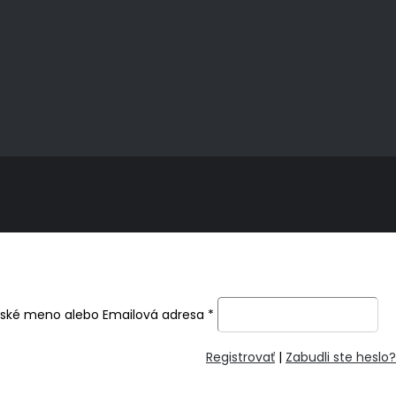
ľské meno alebo Emailová adresa
*
Registrovať
|
Zabudli ste heslo?