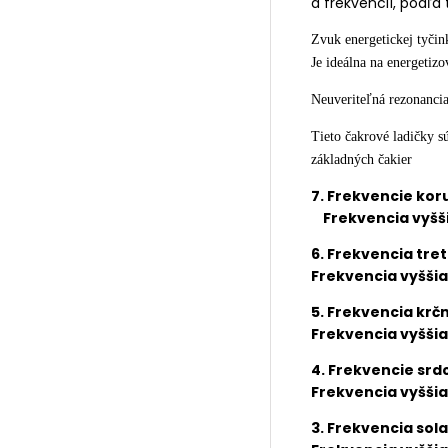
a frekvencií, podľa
Zvuk energetickej tyčin
Je ideálna na energetizo
Neuveriteľná rezonancia
Tieto čakrové ladičky sú
základných čakier
7. Frekvencie kor
Frekvencia vyšš
6. Frekvencia
tre
Frekvencia vyššia
5. Frekvencia krč
Frekvencia vyššia
4.
Frekvencie
srdc
Frekvencia vyššia
3. Frekvencia sola