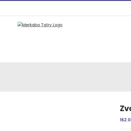
Preskočiť
na
obsah
Zv
162.