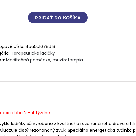
stvo
PRIDAŤ DO KOŠÍKA
iace
ové
ky,
ógové číslo:
4ba5c1678d18
ória:
Terapeutické ladičky
ka:
Meditačná pomôcka
,
muzikoterapia
acia doba 2 – 4 týždne
vyklé ladičky sú vyrobené z kvalitného rezonančného dreva a hl
yludzuje čistý rezonančný zvuk. Špeciálna energetická tyčinka p