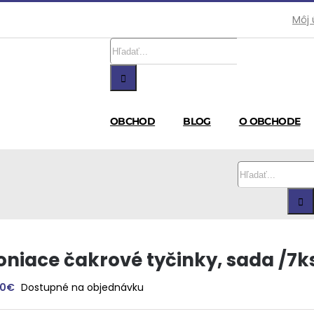
Môj 
Hľadať:
OBCHOD
BLOG
O OBCHODE
Hľadať:
oniace čakrové tyčinky, sada /7k
00
€
Dostupné na objednávku