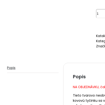
množ
Zvon
čakr
tyčin
sada
Katal
/7ks/
Kateg
Znač
Popis
Popis
NA OBJEDNÁVKU, čak
Tieto tvarovo neob
kovovú tyčinku sa v