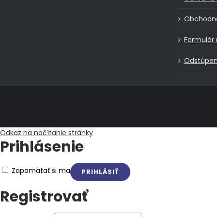
Obchodn
Formulár 
Odstúpen
Odkaz na načítanie stránky
Prihlásenie
Zapamätať si ma
Registrovať