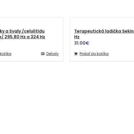
ky a Svaly /celulitídu
Terapeutická ladička Sekin
/ 295,80 Hz a 324 Hz
Hz
31.00
€
 košíka
Detaily
Pridať do košíka