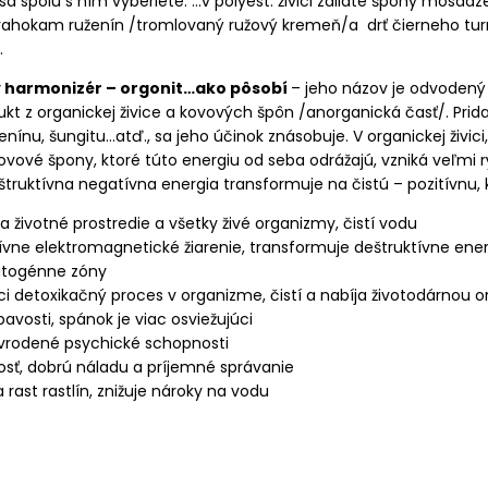
 spolu s ním vyberiete. …v polyest. živici zaliaté špony mosadze
drahokam ruženín /tromlovaný ružový kremeň/a drť čierneho turm
.
ý harmonizér – orgonit…ako pôsobí
– jeho názov je odvodený 
kt z organickej živice a kovových špôn /anorganická časť/. Prid
enínu, šungitu…atď., sa jeho účinok znásobuje. V organickej živic
kovové špony, ktoré túto energiu od seba odrážajú, vzniká veľmi 
štruktívna negatívna energia transformuje na čistú – pozitívnu
a životné prostredie a všetky živé organizmy, čistí vodu
ívne elektromagnetické žiarenie, transformuje deštruktívne ener
atogénne zóny
ci detoxikačný proces v organizme, čistí a nabíja životodárnou 
vosti, spánok je viac osviežujúci
vrodené psychické schopnosti
osť, dobrú náladu a príjemné správanie
 rast rastlín, znižuje nároky na vodu