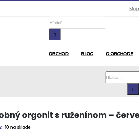
Môj 
Hľadať:
OBCHOD
BLOG
O OBCHODE
Hľadať:
obný orgonit s ruženínom – červ
€
10 na sklade