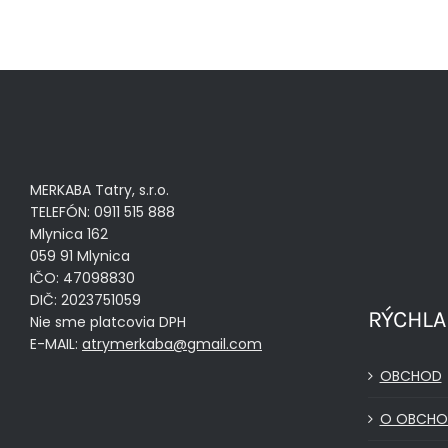
MERKABA Tatry, s.r.o.
TELEFÓN: 0911 515 888
Mlynica 162
059 91 Mlynica
IČO: 47098830
DIČ: 2023751059
RÝCHLA
Nie sme platcovia DPH
E-MAIL:
atrymerkaba@gmail.com
OBCHOD
O OBCHO