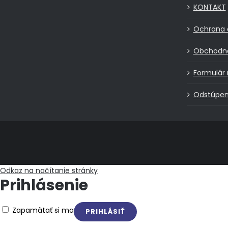
KONTAKT
Ochrana 
Obchodn
Formulár 
Odstúpen
Odkaz na načítanie stránky
Prihlásenie
Zapamätať si ma