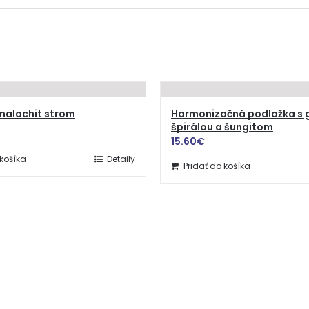
malachit strom
Harmonizačná podložka s g
špirálou a šungitom
15.60
€
 košíka
Detaily
Pridať do košíka