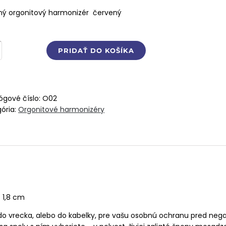
ný orgonitový harmonizér červený
stvo
PRIDAŤ DO KOŠÍKA
ný
it
nínom
ógové číslo:
O02
ória:
Orgonitové harmonizéry
ený
 1,8 cm
do vrecka, alebo do kabelky, pre vašu osobnú ochranu pred ne