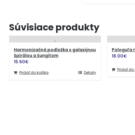
Súvisiace produkty
Harmonizačná podložka s galaxijnou
Pologuľa 
špirálou a šungitom
18.00
€
15.60
€
Pridať do
Pridať do košíka
Detaily