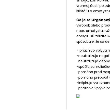
smogu, kamkoľvek sa
vrchnej časti polo
krištáľu a ametystu
Čo je to Orgonov
výrobok alebo produ
napr. ametystu, ruž
energiu sú zaliaté 
spôsobuje, že sa de
– priaznivo vplýva n
-neutralizuje negat
-neutralizuje geop
-spúšťa samoliečia
-pomáha proti nespa
-pomáha prebudiť 
-inšpiruje vyrovnan
-priaznivo vplýva na