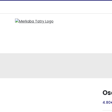
Preskočiť
na
obsah
Os
4.80