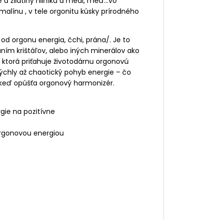
 a zliatiny hliníku a medi, meď…vo
alínu , v tele orgonitu kúsky prírodného
od orgonu energia, čchi, prána/. Je to
aním krištáľov, alebo iných minerálov ako
i, ktorá priťahuje životodárnu orgonovú
rýchly až chaotický pohyb energie – čo
, keď opúšťa orgonový harmonizér.
gie na pozitívne
orgonovou energiou