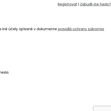
Registrovať
|
Zabudli ste heslo?
na iné účely opísané v dokumente
pravidlá ochrany súkromia
.
hesla.