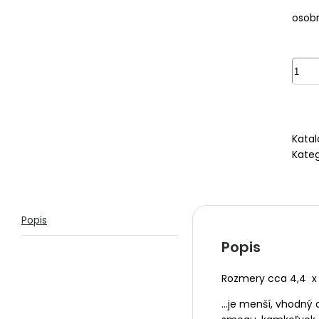
osob
množ
Osob
orgon
s
ruže
Katal
-
Kateg
červ
Popis
Popis
Rozmery cca 4,4 x
…je menší, vhodný 