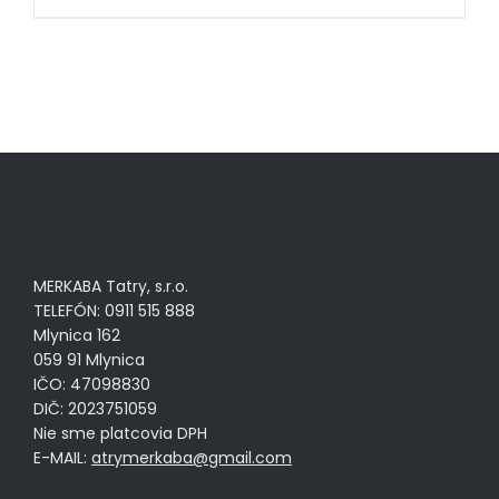
MERKABA Tatry, s.r.o.
TELEFÓN: 0911 515 888
Mlynica 162
059 91 Mlynica
IČO: 47098830
DIČ: 2023751059
Nie sme platcovia DPH
E-MAIL:
atrymerkaba@gmail.com