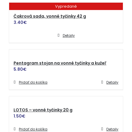
Vypredané
Čakrová sada, vonné tyčinky 42 g
3.40
€
Detaily
Pentagram stojan na vonné tyčinky a kužeľ
5.80
€
Pridať do košíka
Detaily
LOTOS – vonné tyčinky 20 g
1.50
€
Pridať do košíka
Detaily