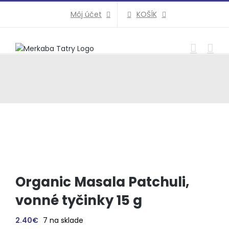
Preskočiť
KOŠÍK
Môj účet
na
obsah
Organic Masala Patchuli,
vonné tyčinky 15 g
2.40
€
7 na sklade