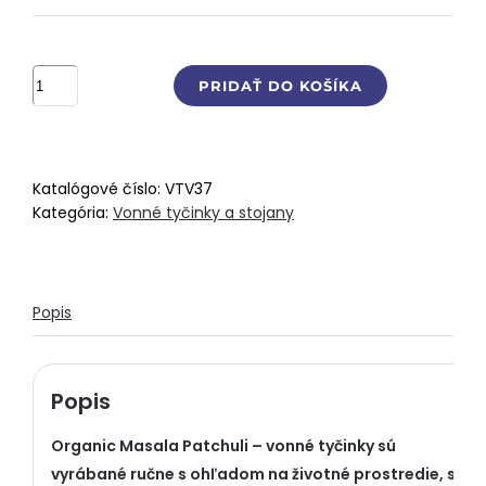
množstvo
PRIDAŤ DO KOŠÍKA
Organic
Masala
Patchuli,
vonné
Katalógové číslo:
VTV37
tyčinky
Kategória:
Vonné tyčinky a stojany
15
g
Popis
Popis
Organic Masala Patchuli – vonné tyčinky sú
vyrábané ručne s ohľadom na životné prostredie, s