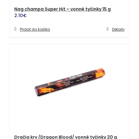
Nag champa Super Hit – vonné tyčinky 15 g
2.10
€
Pridať do košíka
Detaily
Dračia krv /Dragon Blood/ vonné tyčinky 20 g