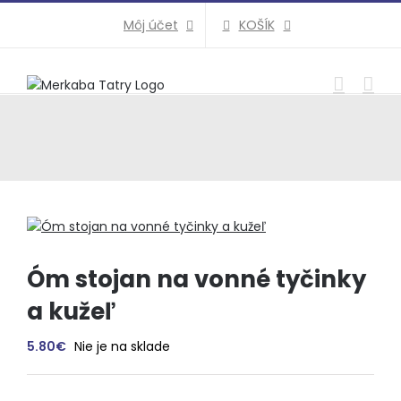
Preskočiť
KOŠÍK
Môj účet
na
obsah
Óm stojan na vonné tyčinky
a kužeľ
5.80
€
Nie je na sklade