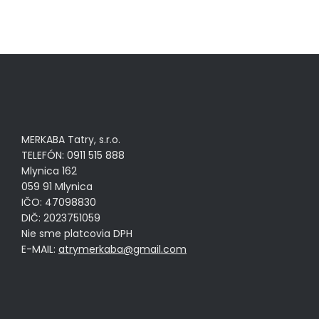
MERKABA Tatry, s.r.o.
TELEFÓN: 0911 515 888
Mlynica 162
059 91 Mlynica
IČO: 47098830
DIČ: 2023751059
Nie sme platcovia DPH
E-MAIL:
atrymerkaba@gmail.com