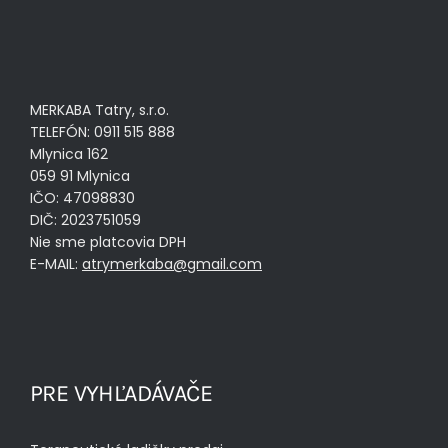
MERKABA Tatry, s.r.o.
TELEFÓN: 0911 515 888
Mlynica 162
059 91 Mlynica
IČO: 47098830
DIČ: 2023751059
Nie sme platcovia DPH
E-MAIL:
atrymerkaba@gmail.com
PRE VYHĽADÁVAČE