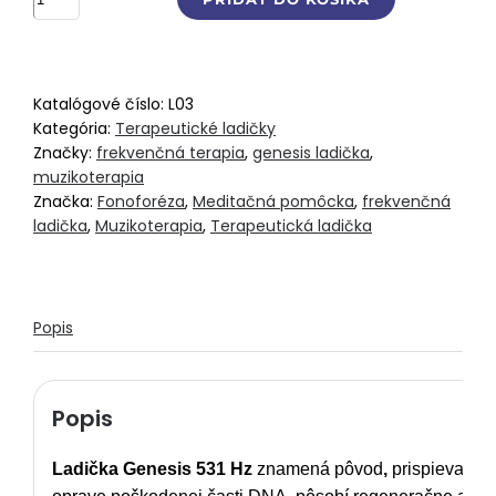
Ladička
Genesis
531
Hz
Katalógové číslo:
L03
Kategória:
Terapeutické ladičky
Značky:
frekvenčná terapia
,
genesis ladička
,
muzikoterapia
Značka:
Fonoforéza
,
Meditačná pomôcka
,
frekvenčná
ladička
,
Muzikoterapia
,
Terapeutická ladička
Popis
Popis
Ladička Genesis 531 Hz
znamená pôvod
,
prispieva k