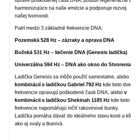
oprave poškodenej časti DNA, pôsobí regeneračne a
harmonizujúco na naše emócie a podporuje rozvoj
našej tvorivosti.
Patrí medzi 3 základné frekvencie DNA:
Pozemská 528 Hz – zázraky a oprava DNA
Božská 531 Hz – liečenie DNA (Genesis ladička)
Univerzálna 594 Hz – DNA ako okno do Stvorenia
Ladička Genesis sa môže použiť samostatne, alebo
v
kombinácií s ladičkou Gabriel 792 Hz
kde tieto dve
frekvencie opravujú poškodené časti DNA, alebo
v
kombinácii s ladičkou Shekinah 1185 Hz
kde tieto
frekvencie napomáhajú ničiť rakovinové bunky.
Ladička pomáha dávať do ideálneho stavu kosti a kĺby,
ako aj svaly a tkanivá.