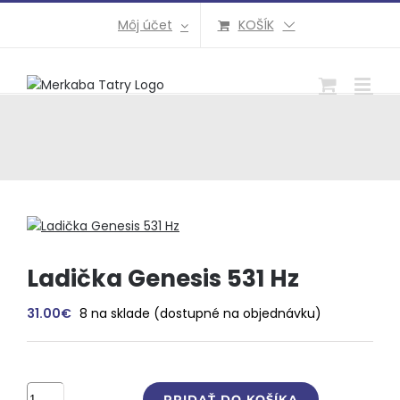
Preskočiť
Môj účet
KOŠÍK
na
obsah
Ladička Genesis 531 Hz
31.00
€
8 na sklade (dostupné na objednávku)
množstvo
PRIDAŤ DO KOŠÍKA