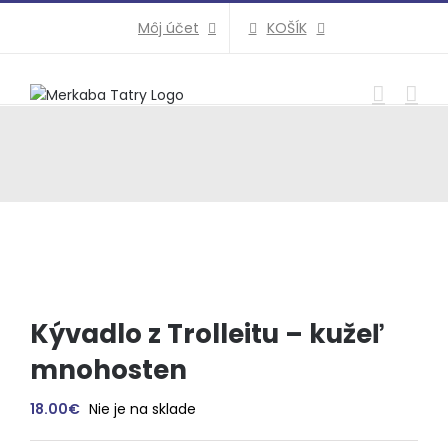
Preskočiť
KOŠÍK
Môj účet
na
obsah
Kývadlo z Trolleitu – kužeľ
mnohosten
18.00
€
Nie je na sklade