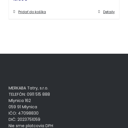
Pridať do košíka
Detaily
MERKABA Tatry, s.r.o.
TELEFÓN: 0911 515 888
Mlynica 162
059 91 Mlynica
IČO: 47098830
DIČ: 2023751059
Nie sme platcovia DPH