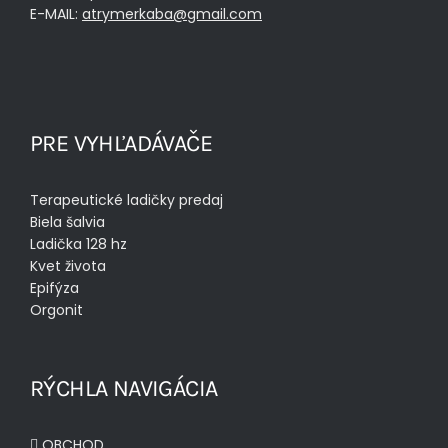
E-MAIL:
atrymerkaba@gmail.com
PRE VYHĽADÁVAČE
Terapeutické ladičky predaj
Biela šalvia
Ladička 128 hz
Kvet života
Epifýza
Orgonit
RÝCHLA NAVIGÁCIA
OBCHOD