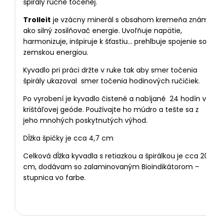
špirály ručne točenej.
Trolleit
je vzácny minerál s obsahom kremeňa známy
ako silný zosilňovač energie. Uvoľňuje napätie,
harmonizuje, inšpiruje k šťastiu… prehlbuje spojenie so
zemskou energiou.
Kyvadlo pri práci držte v ruke tak aby smer točenia
špirály ukazoval smer točenia hodinových ručičiek.
Po vyrobení je kyvadlo čistené a nabíjané 24 hodín v
krištáľovej geóde. Používajte ho múdro a tešte sa z
jeho mnohých poskytnutých výhod.
Dĺžka špičky je cca 4,7 cm
Celková dĺžka kyvadla s retiazkou a špirálkou je cca 20
cm, dodávam so zalaminovaným Bioindikátorom –
stupnica vo farbe.