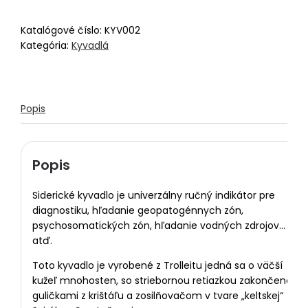
Katalógové číslo:
KYV002
Kategória:
Kyvadlá
Popis
Popis
Siderické kyvadlo je univerzálny ručný indikátor pre
diagnostiku, hľadanie geopatogénnych zón,
psychosomatických zón, hľadanie vodných zdrojov…
atď.
Toto kyvadlo je vyrobené z Trolleitu jedná sa o väčší
kužeľ mnohosten, so striebornou retiazkou zakončenou
guličkami z krištáľu a zosilňovačom v tvare „keltskej“