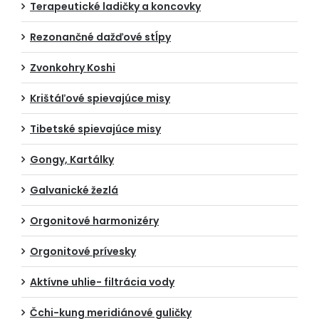
Terapeutické ladičky a koncovky
Rezonančné dažďové stĺpy
Zvonkohry Koshi
Krištáľové spievajúce misy
Tibetské spievajúce misy
Gongy, Kartálky
Galvanické žezlá
Orgonitové harmonizéry
Orgonitové prívesky
Aktívne uhlie- filtrácia vody
Čchi-kung meridiánové guličky