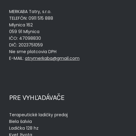
MERKABA Tatry, s.r.o.
TELEFÓN: 0911 515 888
Mlynica 162
059 91 Mlynica
IČO: 47098830
DIČ: 2023751059
Nie sme platcovia DPH
E-MAIL:
atrymerkaba@gmail.com
PRE VYHĽADÁVAČE
Terapeutické ladičky predaj
Biela šalvia
Ladička 128 hz
Kvet života