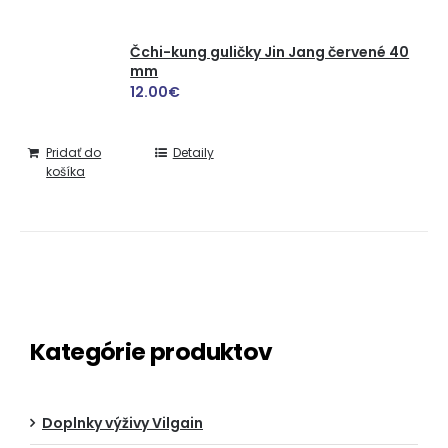
Čchi-kung guličky Jin Jang červené 40
mm
12.00
€
Pridať do
Detaily
košíka
Kategórie produktov
Doplnky výživy Vilgain