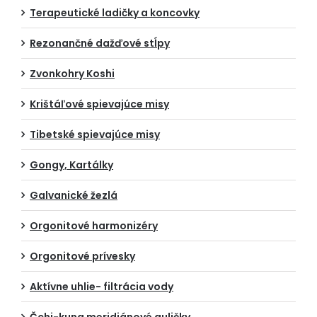
Terapeutické ladičky a koncovky
Rezonančné dažďové stĺpy
Zvonkohry Koshi
Krištáľové spievajúce misy
Tibetské spievajúce misy
Gongy, Kartálky
Galvanické žezlá
Orgonitové harmonizéry
Orgonitové prívesky
Aktívne uhlie- filtrácia vody