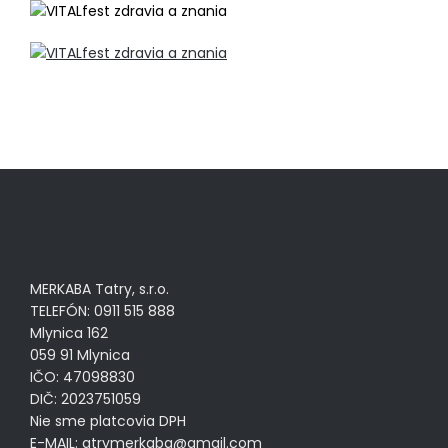
MERKABA Tatry, s.r.o.
TELEFÓN: 0911 515 888
Mlynica 162
059 91 Mlynica
IČO: 47098830
DIČ: 2023751059
Nie sme platcovia DPH
E-MAIL:
atrymerkaba@gmail.com