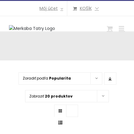
Preskočiť
Môj účet
KOŠÍK
na
obsah
Zoradiť podľa
Popularita
Zobraziť
20 produktov