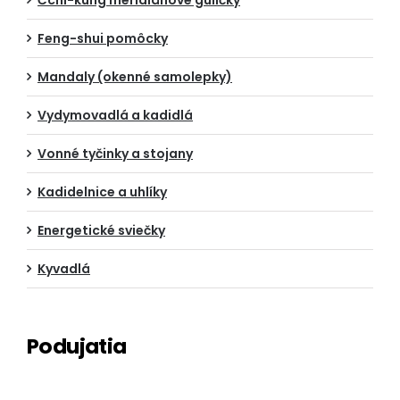
Čchi-kung meridiánové guličky
Feng-shui pomôcky
Mandaly (okenné samolepky)
Vydymovadlá a kadidlá
Vonné tyčinky a stojany
Kadidelnice a uhlíky
Energetické sviečky
Kyvadlá
Podujatia