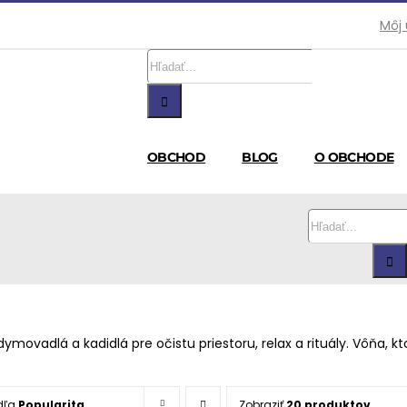
Môj
Hľadať:
OBCHOD
BLOG
O OBCHODE
Hľadať:
dymovadlá a kadidlá pre očistu priestoru, relax a rituály. Vôňa, 
dľa
Popularita
Zobraziť
20 produktov