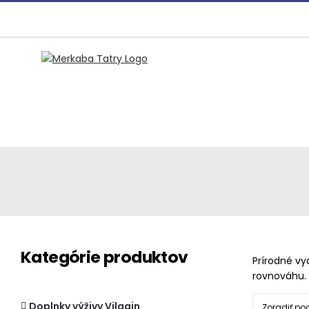
Preskočiť
na
obsah
Kategórie produktov
Prírodné vy
rovnováhu.
Doplnky výživy Vilgain
Zoradiť po