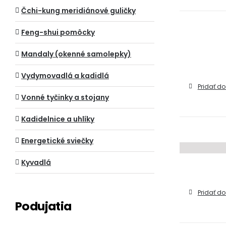
Čchi-kung meridiánové guličky
Feng-shui pomôcky
Mandaly (okenné samolepky)
Vydymovadlá a kadidlá
Pridať do
Vonné tyčinky a stojany
Kadidelnice a uhlíky
Energetické sviečky
Kyvadlá
Pridať do
Podujatia