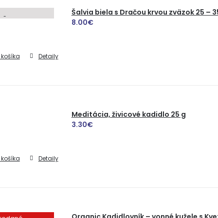
Šalvia biela s Dračou krvou zväzok 25 – 3
8.00
€
 košíka
Detaily
Meditácia, živicové kadidlo 25 g
3.30
€
 košíka
Detaily
Organic Kadidlovník – vonné kužele s Kv