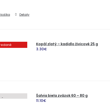
 košíka
Detaily
Kopál zlatý – kadidlo živicové 25 g
redané
3.30
€
Šalvia biela zväzok 60 – 80 g
11.10
€