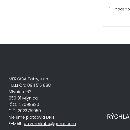
Pridať do
MERKABA Tatry, s.r.o.
TELEFÓN: 0911 515 888
Mlynica 162
059 91 Mlynica
IČO: 47098830
DIČ: 2023751059
RÝCHLA
Nie sme platcovia DPH
E-MAIL:
atrymerkaba@gmail.com