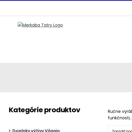
Preskočiť
na
obsah
Kategórie produktov
Ručne vyráb
funkčnosti,
Doplnky výživy Vilgain
Zoradiť po