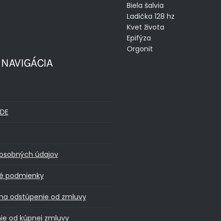
Biela šalvia
Ladička 128 hz
Kvet života
Epifýza
Orgonit
 NAVIGÁCIA
DE
osobných údajov
é podmienky
na odstúpenie od zmluvy
ie od kúpnej zmluvy