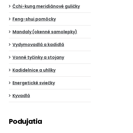
Čchi-kung meridiánové guličky
Feng-shui pomôcky
Mandaly (okenné samolepky)
Vydymovadlá a kadidlá
Vonné tyčinky a stojany
Kadidelnice a uhlíky
Energetické sviečky
Kyvadlá
Podujatia