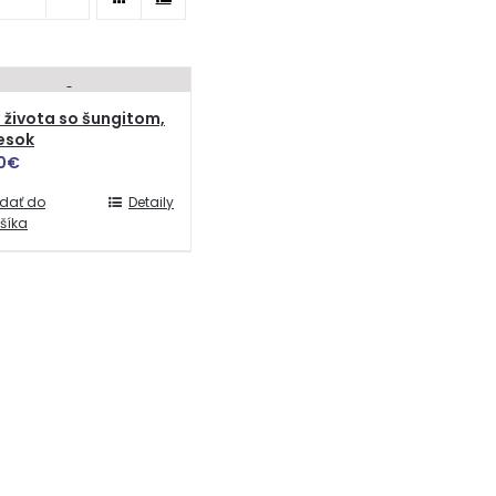
 života so šungitom,
esok
0
€
idať do
Detaily
šíka