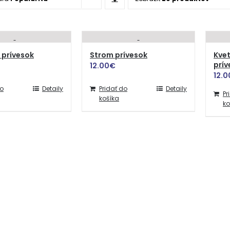
prívesok
Strom prívesok
Kvet
prív
12.00
€
12.0
do
Detaily
Pridať do
Detaily
Pr
košíka
ko