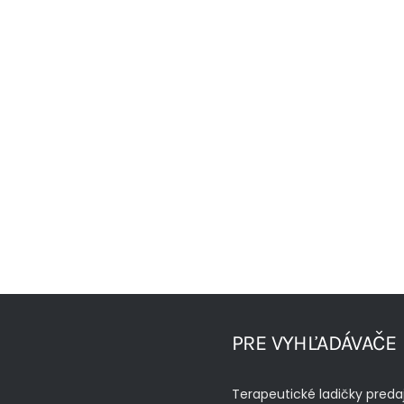
PRE VYHĽADÁVAČE
Terapeutické ladičky preda