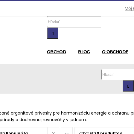
Môj 
Hľadať:
OBCHOD
BLOG
O OBCHODE
Hľadať:
ané orgonitové prívesky pre harmonizáciu energie a ochranu pr
 prírody a duchovnej rovnováhy v jednom.
dľa
Popularita
Zobraziť
20 produktov