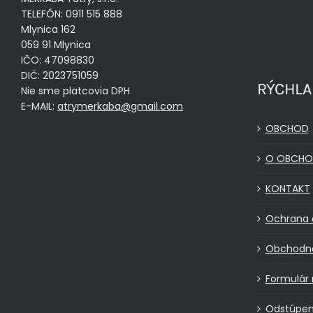
TELEFÓN: 0911 515 888
Mlynica 162
059 91 Mlynica
IČO: 47098830
DIČ: 2023751059
RÝCHLA
Nie sme platcovia DPH
E-MAIL:
atrymerkaba@gmail.com
OBCHOD
O OBCHO
KONTAKT
Ochrana 
Obchodn
Formulár 
Odstúpen