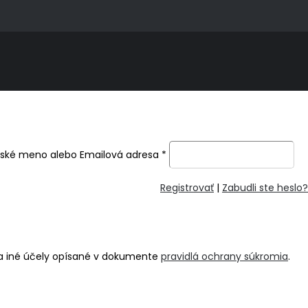
ľské meno alebo Emailová adresa
*
Registrovať
|
Zabudli ste heslo?
na iné účely opísané v dokumente
pravidlá ochrany súkromia
.