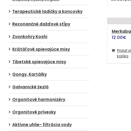
Terapeutické ladičky a koncovky
Rezonančné dažďové stĺpy
Merkaba 
Zvonkohry Koshi
12.00
€
Krištáľové spievajúce misy
Pridať 
košíka
Tibetské spievajúce misy
Gongy, Kartálky
Galvanické žezlá
Orgonitové harmonizéry
Orgonitové prívesky
Aktívne uhlie- filtrácia vody