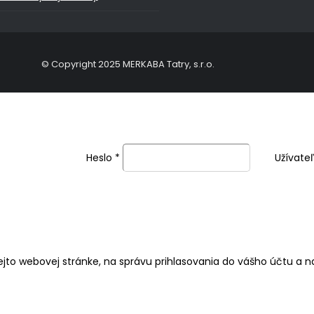
© Copyright 2025 MERKABA Tatry, s.r.o.
Heslo
*
Užívate
jto webovej stránke, na správu prihlasovania do vášho účtu a 