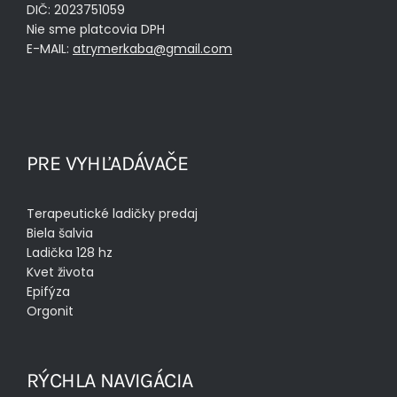
DIČ: 2023751059
Nie sme platcovia DPH
E-MAIL:
atrymerkaba@gmail.com
PRE VYHĽADÁVAČE
Terapeutické ladičky predaj
Biela šalvia
Ladička 128 hz
Kvet života
Epifýza
Orgonit
RÝCHLA NAVIGÁCIA