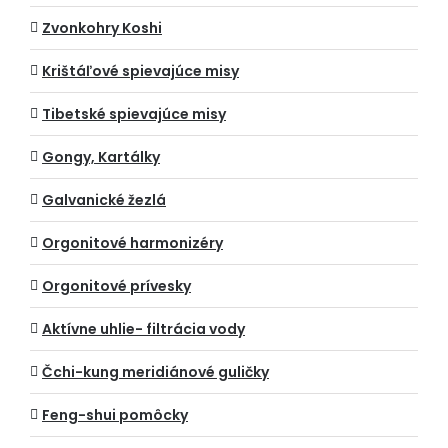
Zvonkohry Koshi
Krištáľové spievajúce misy
Tibetské spievajúce misy
Gongy, Kartálky
Galvanické žezlá
Orgonitové harmonizéry
Orgonitové prívesky
Aktívne uhlie- filtrácia vody
Čchi-kung meridiánové guličky
Feng-shui pomôcky