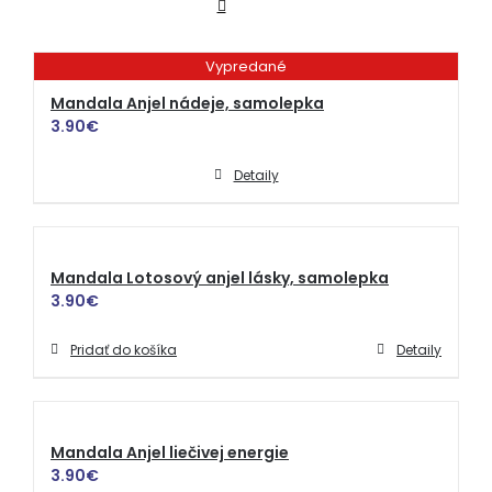
Vypredané
Mandala Anjel nádeje, samolepka
3.90
€
Detaily
Mandala Lotosový anjel lásky, samolepka
3.90
€
Pridať do košíka
Detaily
Mandala Anjel liečivej energie
3.90
€