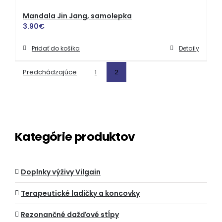
Mandala Jin Jang, samolepka
3.90
€
Pridať do košíka
Detaily
Predchádzajúce
1
2
Kategórie produktov
Doplnky výživy Vilgain
Terapeutické ladičky a koncovky
Rezonančné dažďové stĺpy