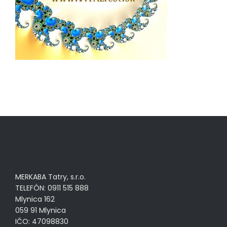
MERKABA Tatry, s.r.o.
TELEFÓN: 0911 515 888
Mlynica 162
059 91 Mlynica
IČO: 47098830