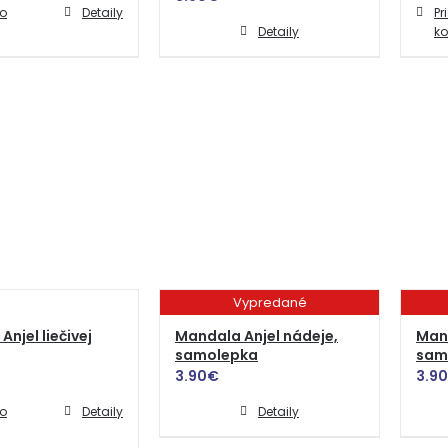
do
Detaily
Pr
Detaily
ko
Vypredané
njel liečivej
Mandala Anjel nádeje,
Mand
samolepka
sam
3.90
€
3.90
do
Detaily
Detaily