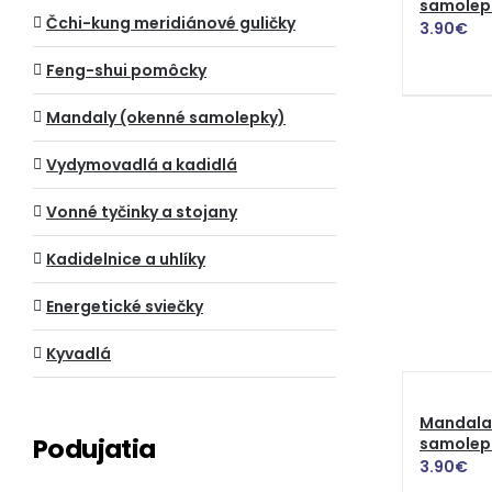
samolep
Čchi-kung meridiánové guličky
3.90
€
Feng-shui pomôcky
Mandaly (okenné samolepky)
Vydymovadlá a kadidlá
Vonné tyčinky a stojany
Kadidelnice a uhlíky
Energetické sviečky
Kyvadlá
Mandala 
Podujatia
samolep
3.90
€