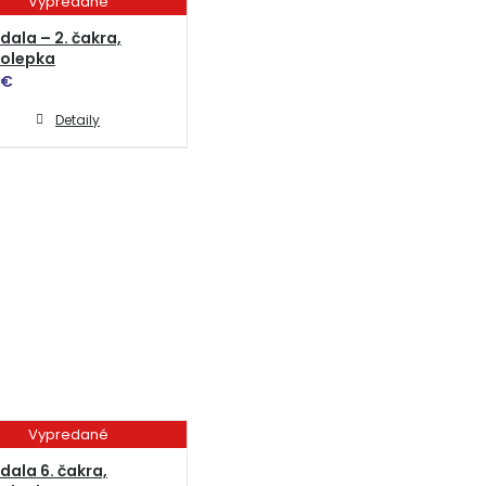
Vypredané
ala – 2. čakra,
olepka
€
Detaily
Vypredané
ala 6. čakra,