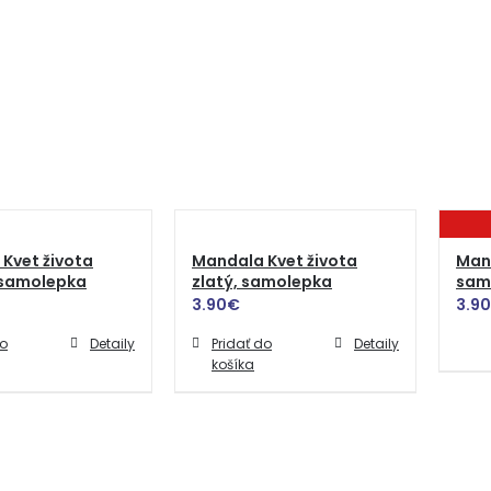
Kvet života
Mandala Kvet života
Mand
 samolepka
zlatý, samolepka
sam
3.90
€
3.90
do
Detaily
Pridať do
Detaily
košíka