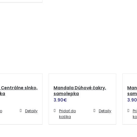
Centrálne slnko,
Mandala Dúhové čakry,
Mand
ka
samolepka
sam
3.90
€
3.90
do
Detaily
Pridať do
Detaily
Pr
košíka
ko