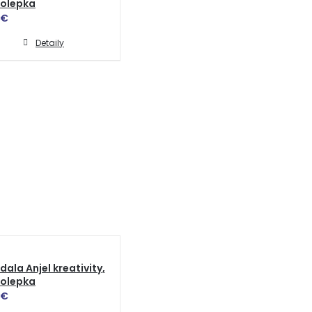
olepka
€
Detaily
ala Anjel kreativity,
olepka
€