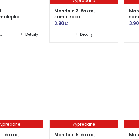
Vypredané
.
Mandala 3. čakra,
Mand
amolepka
samolepka
sam
3.90
€
3.90
do
Detaily
Detaily
ypredané
Vypredané
1. čakra,
Mandala 5. čakra,
Mand