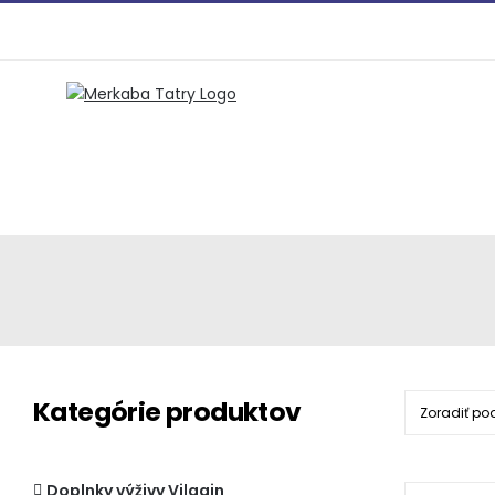
Preskočiť
na
obsah
Kategórie produktov
Zoradiť po
Doplnky výživy Vilgain