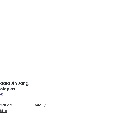
ala Jin Jang,
olepka
€
idať do
Detaily
šíka