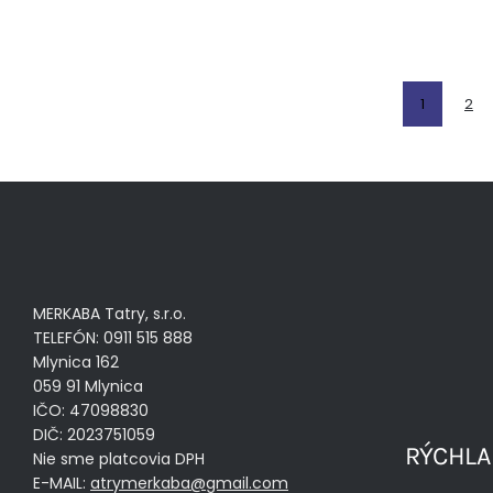
1
2
MERKABA Tatry, s.r.o.
TELEFÓN: 0911 515 888
Mlynica 162
059 91 Mlynica
IČO: 47098830
DIČ: 2023751059
RÝCHLA
Nie sme platcovia DPH
E-MAIL:
atrymerkaba@gmail.com