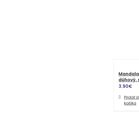
Mandala 
dúhový,
3.90
€
Pridať 
košíka