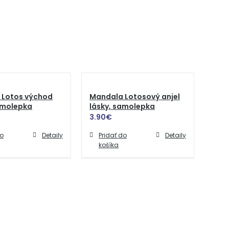
 Lotos východ
Mandala Lotosový anjel
amolepka
lásky, samolepka
3.90
€
do
Detaily
Pridať do
Detaily
košíka