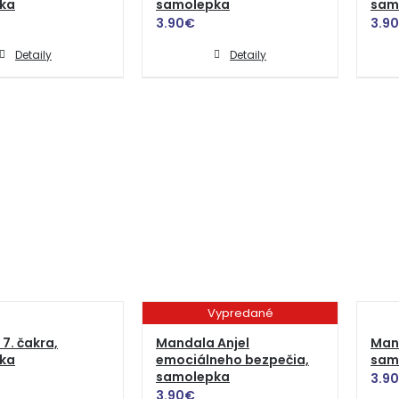
ka
samolepka
sam
3.90
€
3.90
Detaily
Detaily
Vypredané
7. čakra,
Mandala Anjel
Mand
ka
emociálneho bezpečia,
sam
samolepka
3.90
3.90
€