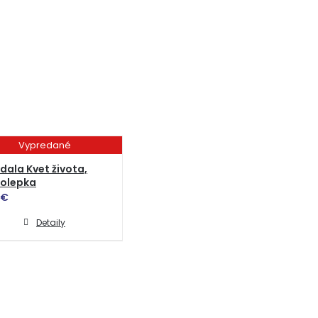
Vypredané
ala Kvet života,
olepka
€
Detaily