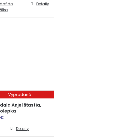
idať do
Detaily
šíka
Vypredané
ala Anjel šťastia,
olepka
€
Detaily