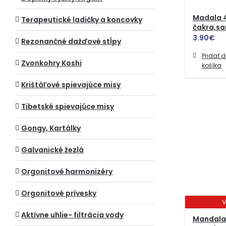
Madala 4
Terapeutické ladičky a koncovky
čakra,s
3.90
€
Rezonančné dažďové stĺpy
Pridať 
Zvonkohry Koshi
košíka
Krištáľové spievajúce misy
Tibetské spievajúce misy
Gongy, Kartálky
Galvanické žezlá
Orgonitové harmonizéry
Orgonitové prívesky
V
Aktívne uhlie- filtrácia vody
Mandala 