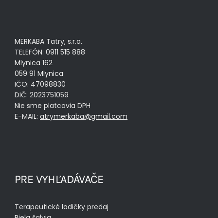
MERKABA Tatry, s.r.o.
TELEFÓN: 0911 515 888
Mlynica 162
059 91 Mlynica
IČO: 47098830
DIČ: 2023751059
Nie sme platcovia DPH
E-MAIL:
atrymerkaba@gmail.com
PRE VYHĽADÁVAČE
Terapeutické ladičky predaj
Biela šalvia