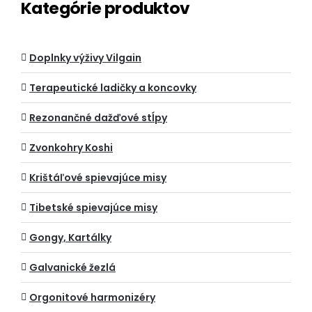
Kategórie produktov
Doplnky výživy Vilgain
Terapeutické ladičky a koncovky
Rezonančné dažďové stĺpy
Zvonkohry Koshi
Krištáľové spievajúce misy
Tibetské spievajúce misy
Gongy, Kartálky
Galvanické žezlá
Orgonitové harmonizéry