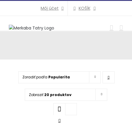
Preskočiť
KOŠÍK
Môj účet
na
obsah
Zoradiť podľa
Popularita
Zobraziť
20 produktov