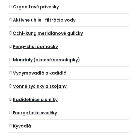
Orgonitové prívesky
Aktívne uhlie- filtrácia vody
Čchi-kung meridiánové guličky
Feng-shui pomôcky
Mandaly (okenné samolepky)
Vydymovadlá a kadidlá
Vonné tyčinky a stojany
Kadidelnice a uhlíky
Energetické sviečky
Kyvadlá