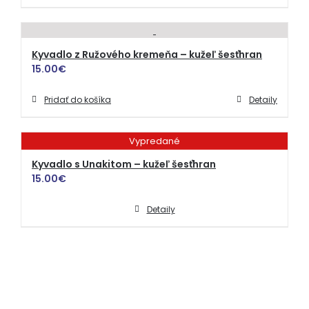
Kyvadlo z Ružového kremeňa – kužeľ šesťhran
15.00
€
Pridať do košíka
Detaily
Vypredané
Kyvadlo s Unakitom – kužeľ šesťhran
15.00
€
Detaily