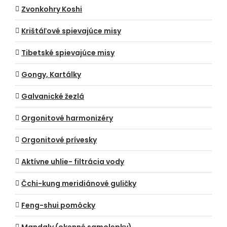
Zvonkohry Koshi
Krištáľové spievajúce misy
Tibetské spievajúce misy
Gongy, Kartálky
Galvanické žezlá
Orgonitové harmonizéry
Orgonitové prívesky
Aktívne uhlie- filtrácia vody
Čchi-kung meridiánové guličky
Feng-shui pomôcky