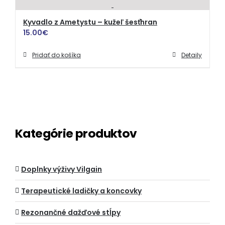
Kyvadlo z Ametystu – kužeľ šesťhran
15.00
€
Pridať do košíka
Detaily
Kategórie produktov
Doplnky výživy Vilgain
Terapeutické ladičky a koncovky
Rezonančné dažďové stĺpy