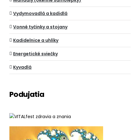
Mandaly (okenné samolepky)
Vydymovadlá a kadidlá
Vonné tyčinky a stojany
Kadidelnice a uhlíky
Energetické sviečky
Kyvadlá
Podujatia