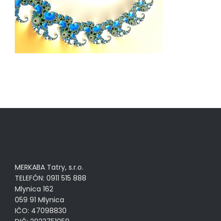
MERKABA Tatry, s.r.o.
TELEFÓN: 0911 515 888
Mlynica 162
059 91 Mlynica
IČO: 47098830