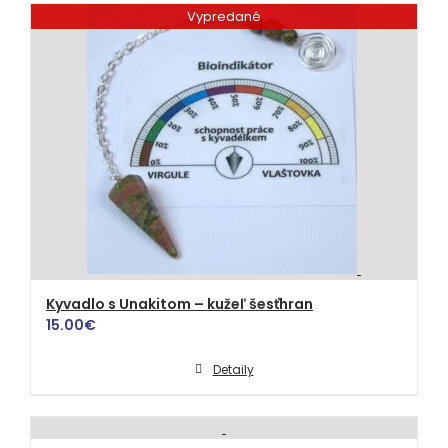
Vypredané
Kyvadlo s Unakitom – kužeľ šesťhran
15.00
€
Detaily