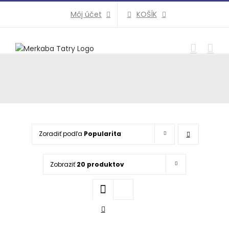
Preskočiť
KOŠÍK
Môj účet
na
obsah
Zoradiť podľa
Popularita
Zobraziť
20 produktov