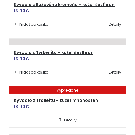
Kyvadlo z Ružového kremeňa – kužeľ šesťhran
15.00
€
Pridať do košíka
Detaily
Kyvadlo z Tyrkenitu – kužeľ šesťhran
13.00
€
Pridať do košíka
Detaily
Vypredané
Kývadlo z Trolleitu – kužeľ mnohosten
18.00
€
Detaily