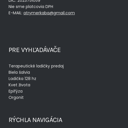
DIČ: 2023751059
Nie sme platcovia DPH
E-MAIL:
atrymerkaba@gmail.com
PRE VYHĽADÁVAČE
Terapeutické ladičky predaj
Biela šalvia
Ladička 128 hz
Kvet života
Epifýza
Orgonit
RÝCHLA NAVIGÁCIA