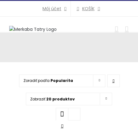
Preskočiť
KOŠÍK
Môj účet
na
obsah
Zoradiť podľa
Popularita
Zobraziť
20 produktov