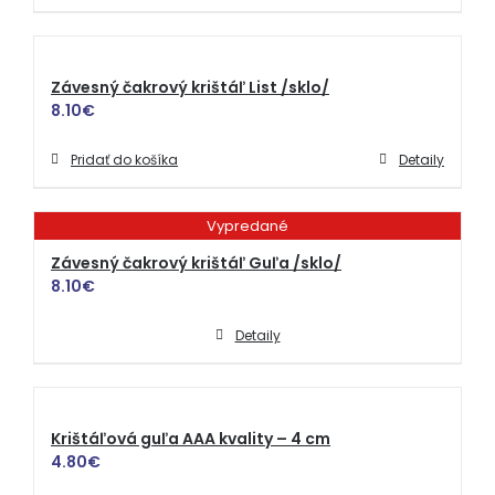
Závesný čakrový krištáľ List /sklo/
8.10
€
Pridať do košíka
Detaily
Vypredané
Závesný čakrový krištáľ Guľa /sklo/
8.10
€
Detaily
Krištáľová guľa AAA kvality – 4 cm
4.80
€