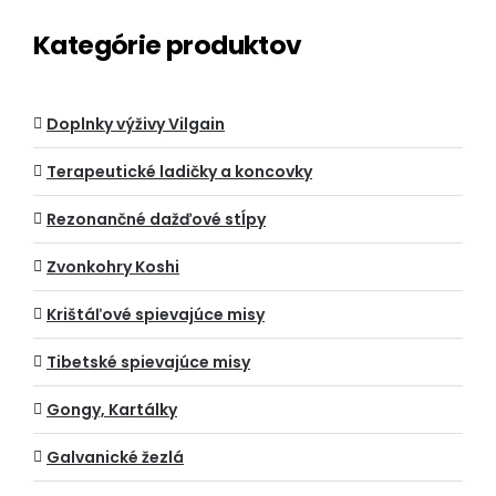
Kategórie produktov
Doplnky výživy Vilgain
Terapeutické ladičky a koncovky
Rezonančné dažďové stĺpy
Zvonkohry Koshi
Krištáľové spievajúce misy
Tibetské spievajúce misy
Gongy, Kartálky
Galvanické žezlá