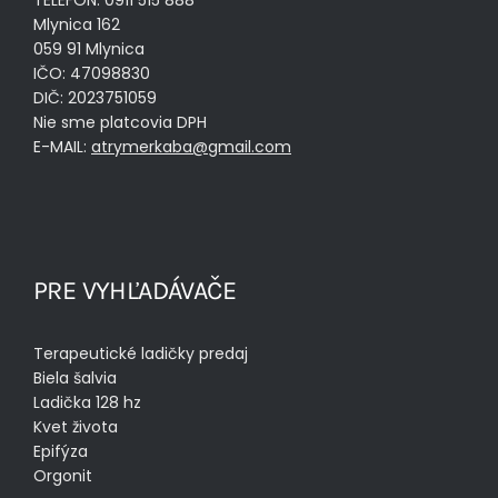
TELEFÓN: 0911 515 888
Mlynica 162
059 91 Mlynica
IČO: 47098830
DIČ: 2023751059
Nie sme platcovia DPH
E-MAIL:
atrymerkaba@gmail.com
PRE VYHĽADÁVAČE
Terapeutické ladičky predaj
Biela šalvia
Ladička 128 hz
Kvet života
Epifýza
Orgonit