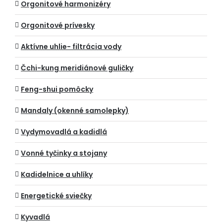
Orgonitové harmonizéry
Orgonitové prívesky
Aktívne uhlie- filtrácia vody
Čchi-kung meridiánové guličky
Feng-shui pomôcky
Mandaly (okenné samolepky)
Vydymovadlá a kadidlá
Vonné tyčinky a stojany
Kadidelnice a uhlíky
Energetické sviečky
Kyvadlá