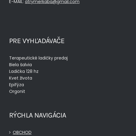
E-MAIL:
atrymerkaba@gmail.com
PRE VYHĽADÁVAČE
Terapeutické ladičky predaj
Biela šalvia
Ladička 128 hz
Kvet života
Epifýza
Orgonit
RÝCHLA NAVIGÁCIA
OBCHOD