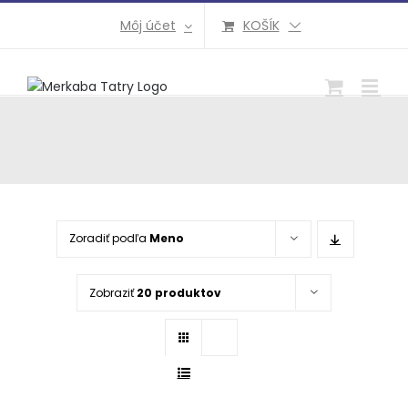
Preskočiť
Môj účet
KOŠÍK
na
obsah
Zoradiť podľa
Meno
Zobraziť
20 produktov