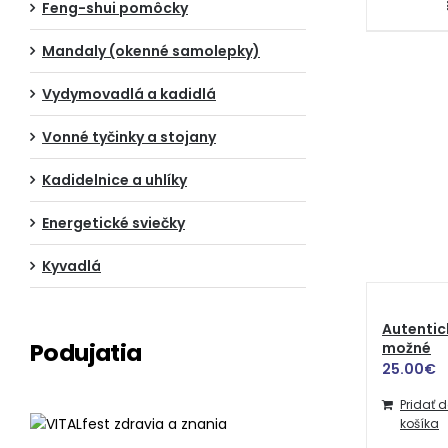
Feng-shui pomôcky
Mandaly (okenné samolepky)
Vydymovadlá a kadidlá
Vonné tyčinky a stojany
Kadidelnice a uhlíky
Energetické sviečky
Kyvadlá
Autentic
Podujatia
možné
25.00
€
Pridať 
košíka