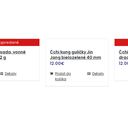
ypredané
sada, vonné
Čchi kung guličky Jin
Čchi
2 g
Jang bielozelené 40 mm
dra
12.00
€
12.0
Detaily
Pridať do
Detaily
košíka