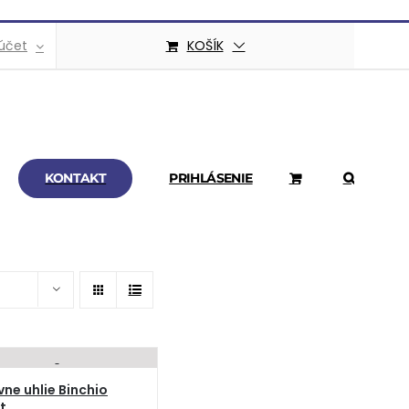
účet
KOŠÍK
KONTAKT
PRIHLÁSENIE
vne uhlie Binchio
t