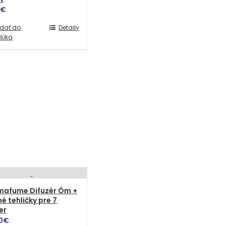
€
idať do
Detaily
šíka
mafume Difuzér Óm +
é tehličky pre 7
er
0
€