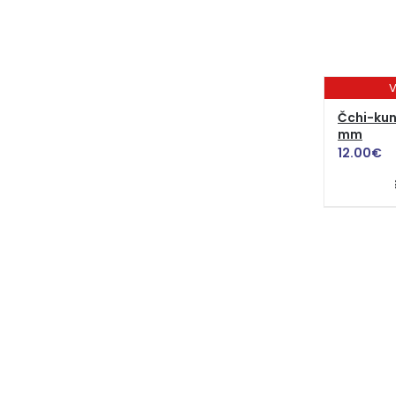
V
Čchi-kun
mm
12.00
€