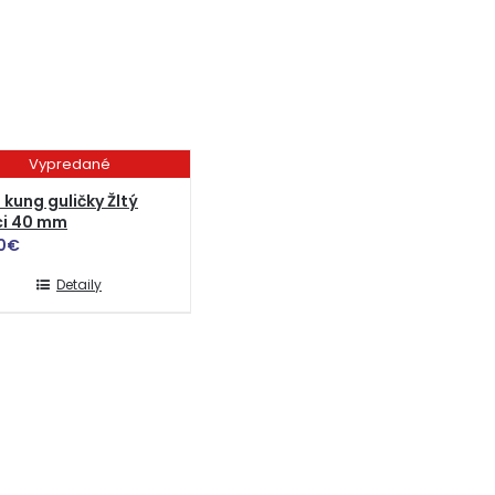
Vypredané
 kung guličky Žltý
ci 40 mm
0
€
Detaily