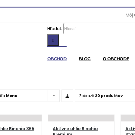
Môj 
Hľadať:
OBCHOD
BLOG
O OBCHODE
dľa
Meno
Zobraziť
20 produktov
hlie Binchio 365
Aktívne uhlie Binchio
Aktí
Premium
Star