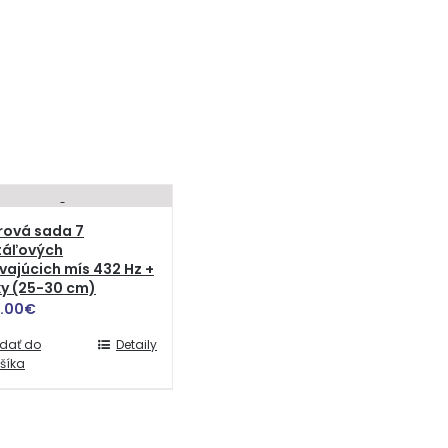
rová sada 7
táľových
vajúcich mís 432 Hz +
y (25-30 cm)
7.00
€
idať do
Detaily
šíka