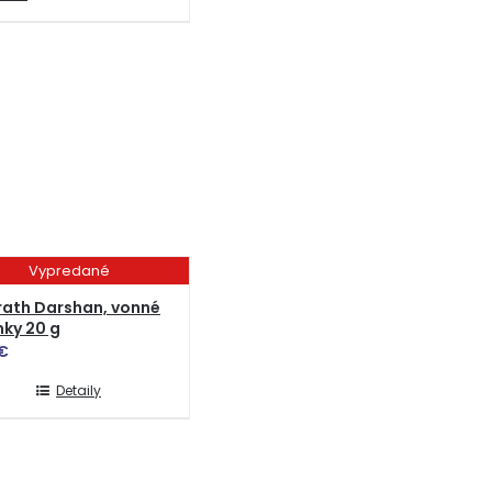
Vypredané
rath Darshan, vonné
nky 20 g
€
Detaily