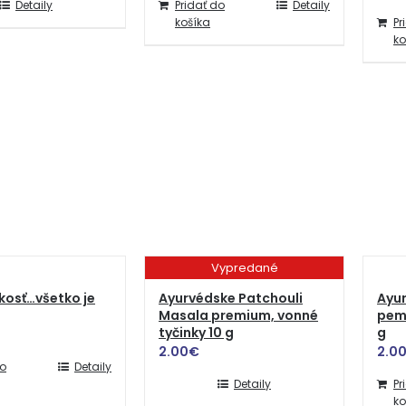
Detaily
Pridať do
Detaily
košíka
Pr
ko
Vypredané
kosť…všetko je
Ayurvédske Patchouli
Ayu
Masala premium, vonné
pemi
tyčinky 10 g
g
2.00
€
2.0
do
Detaily
Detaily
Pr
ko