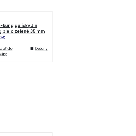
-kung guličky Jin
 bielo zelené 35 mm
0
€
idať do
Detaily
šíka