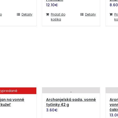
12.10
€
8.60
do
Detaily
Pridať do
Detaily
Pr
košíka
ko
ypredané
jan na vonné
Archanjelská sada, vonné
Aro
 kužeľ
tyčinky 42 g
vonn
čaki
3.60
€
13.0