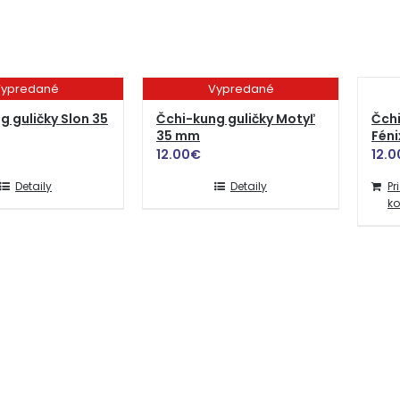
ypredané
Vypredané
g guličky Slon 35
Čchi-kung guličky Motyľ
Čchi
35 mm
Fén
12.00
€
12.0
Detaily
Detaily
Pr
ko