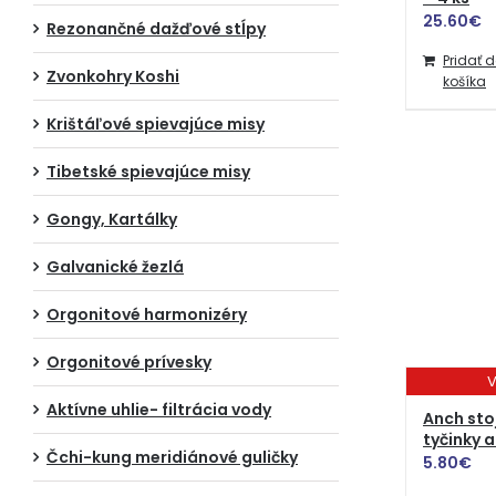
25.60
€
Rezonančné dažďové stĺpy
Pridať 
Zvonkohry Koshi
košíka
Krištáľové spievajúce misy
Tibetské spievajúce misy
Gongy, Kartálky
Galvanické žezlá
Orgonitové harmonizéry
Orgonitové prívesky
V
Aktívne uhlie- filtrácia vody
Anch sto
tyčinky a
Čchi-kung meridiánové guličky
5.80
€