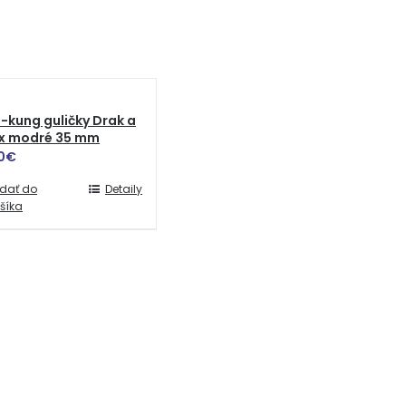
-kung guličky Drak a
ix modré 35 mm
0
€
idať do
Detaily
šíka