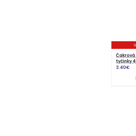
V
Čakrová 
tyčinky 4
3.40
€