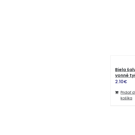
Biela šal
vonné ty
2.10
€
Pridať 
košíka