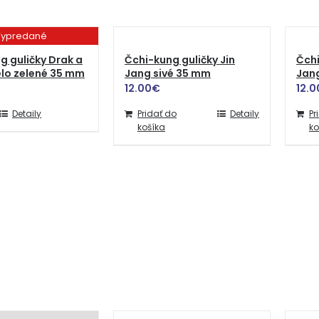
ypredané
g guličky Drak a
Čchi-kung guličky Jin
Čchi
ielo zelené 35 mm
Jang sivé 35 mm
Jang
12.00
€
12.0
Detaily
Pridať do
Detaily
Pr
košíka
ko