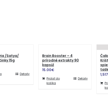
via /Satya/
Brain Booster – 4
Čak
činky 15g
prírodné extrakty 90
Kriš
kapsúl
spie
tašk
15.00
€
do
Detaily
1,51
Pridať do
Detaily
košíka
Pr
ko