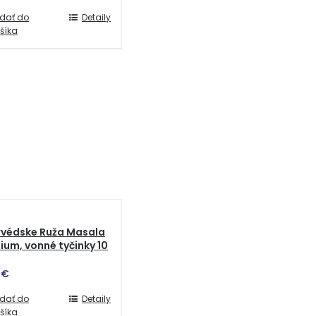
idať do
Detaily
šíka
rvédske Ruža Masala
um, vonné tyčinky 10
0
€
idať do
Detaily
šíka