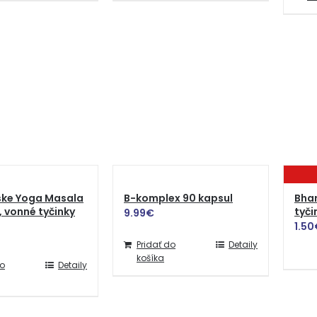
ske Yoga Masala
B-komplex 90 kapsul
Bha
 vonné tyčinky
tyči
9.99
€
1.50
Pridať do
Detaily
košíka
do
Detaily