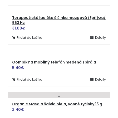
Terapeutická ladička šišinka mozgová /Epifýza/
963 Hz
31.00
€
Pridať do košíka
Detaily
Gombík na mobilný telefón medená špirála
5.40
€
Pridať do košíka
Detaily
Organic Masala šalvia biela, vonné tyčinky 15 g
2.40
€