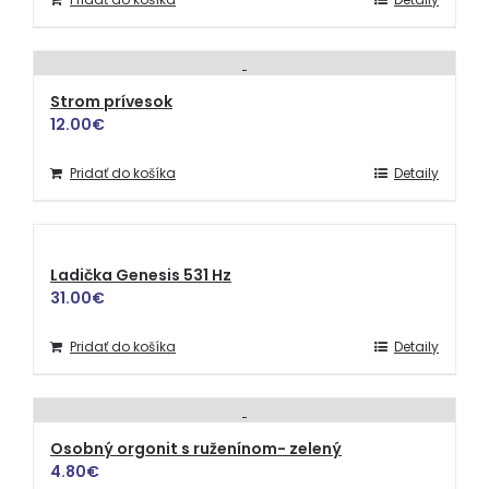
Strom prívesok
12.00
€
Pridať do košíka
Detaily
Ladička Genesis 531 Hz
31.00
€
Pridať do košíka
Detaily
Osobný orgonit s ruženínom- zelený
4.80
€