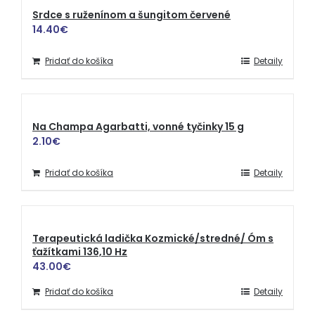
Srdce s ruženínom a šungitom červené
14.40
€
Pridať do košíka
Detaily
Na Champa Agarbatti, vonné tyčinky 15 g
2.10
€
Pridať do košíka
Detaily
Terapeutická ladička Kozmické/stredné/ Óm s
ťažítkami 136,10 Hz
43.00
€
Pridať do košíka
Detaily