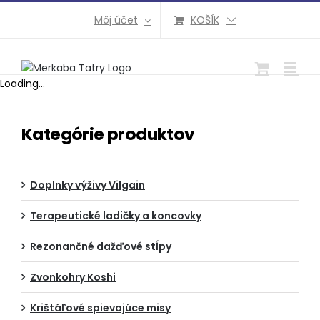
Preskočiť
Môj účet
KOŠÍK
na
obsah
Loading...
Kategórie produktov
Doplnky výživy Vilgain
Terapeutické ladičky a koncovky
Rezonančné dažďové stĺpy
Zvonkohry Koshi
Krištáľové spievajúce misy