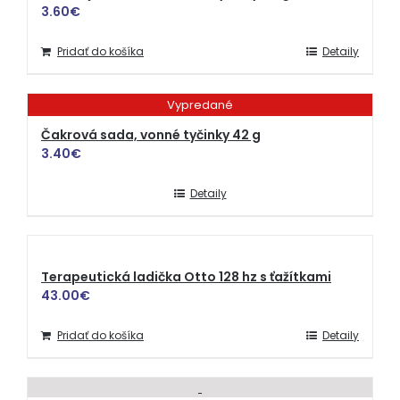
3.60
€
Pridať do košíka
Detaily
Vypredané
Čakrová sada, vonné tyčinky 42 g
3.40
€
Detaily
Terapeutická ladička Otto 128 hz s ťažítkami
43.00
€
Pridať do košíka
Detaily