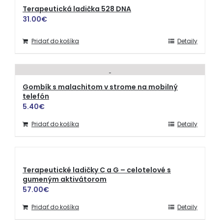
Terapeutická ladička 528 DNA
31.00
€
Pridať do košíka
Detaily
Gombík s malachitom v strome na mobilný
telefón
5.40
€
Pridať do košíka
Detaily
Terapeutické ladičky C a G – celotelové s
gumeným aktivátorom
57.00
€
Pridať do košíka
Detaily