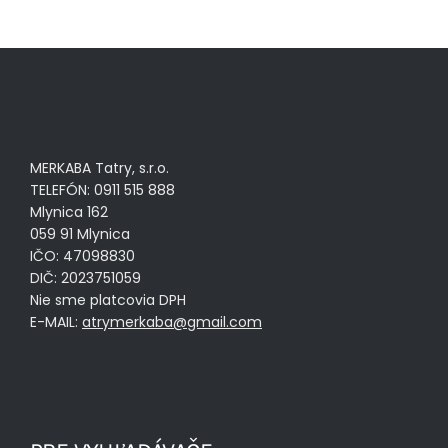
MERKABA Tatry, s.r.o.
TELEFÓN: 0911 515 888
Mlynica 162
059 91 Mlynica
IČO: 47098830
DIČ: 2023751059
Nie sme platcovia DPH
E-MAIL:
atrymerkaba@gmail.com