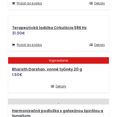
Pridať do košíka
Detaily
Terapeutická ladička Cirkulácia 586 Hz
31.00
€
Pridať do košíka
Detaily
Vypredané
Bharath Darshan, vonné tyčinky 20 g
1.50
€
Detaily
Harmonizačná podložka s galaxijnou špirálou a
šungitom