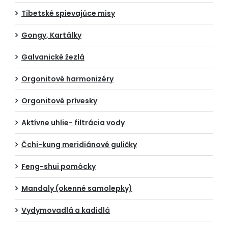
Tibetské spievajúce misy
Gongy, Kartálky
Galvanické žezlá
Orgonitové harmonizéry
Orgonitové prívesky
Aktívne uhlie- filtrácia vody
Čchi-kung meridiánové guličky
Feng-shui pomôcky
Mandaly (okenné samolepky)
Vydymovadlá a kadidlá