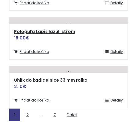
Pridať do košíka
Detaily
Pologuľa Lapis lazuli strom
18.00
€
Pridať do košíka
Detaily
Uhlík do kadidelnice 33 mm rolka
2.10
€
Pridať do košíka
Detaily
1
2
…
7
Ďalej