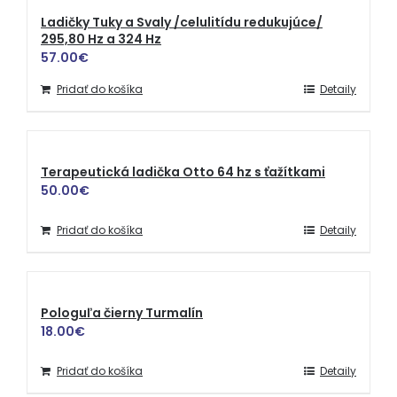
Ladičky Tuky a Svaly /celulitídu redukujúce/
295,80 Hz a 324 Hz
57.00
€
Pridať do košíka
Detaily
Terapeutická ladička Otto 64 hz s ťažítkami
50.00
€
Pridať do košíka
Detaily
Pologuľa čierny Turmalín
18.00
€
Pridať do košíka
Detaily