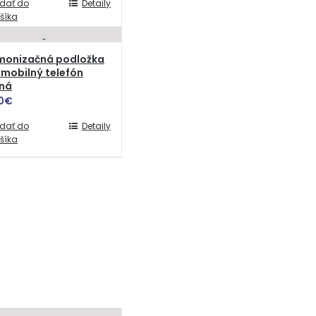
idať do
Detaily
šíka
monizačná podložka
mobilný telefón
ená
0
€
idať do
Detaily
šíka