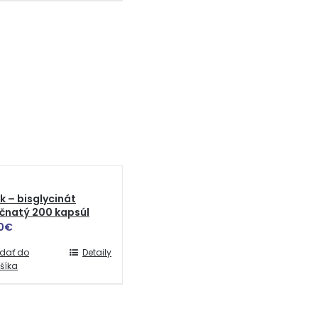
k – bisglycinát
čnatý 200 kapsúl
0
€
idať do
Detaily
šíka