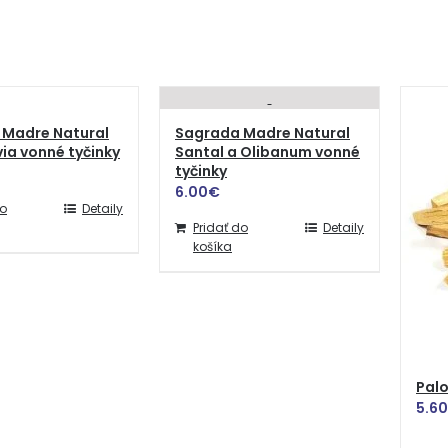
 Madre Natural
Sagrada Madre Natural
via vonné tyčinky
Santal a Olibanum vonné
tyčinky
6.00
€
do
Detaily
Pridať do
Detaily
košíka
Palo
5.60