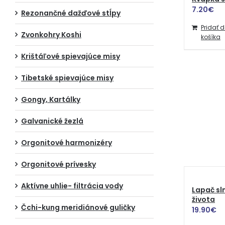
7.20
€
Rezonančné dažďové stĺpy
Pridať 
Zvonkohry Koshi
košíka
Krištáľové spievajúce misy
Tibetské spievajúce misy
Gongy, Kartálky
Galvanické žezlá
Orgonitové harmonizéry
Orgonitové prívesky
Aktívne uhlie- filtrácia vody
Lapač sl
života
Čchi-kung meridiánové guličky
19.90
€