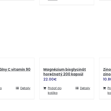
lny C vitamín 90
Magnézium bisglycinát
Zino
horečnatý 200 kapsúl
zino
22.00
€
10.8
do
Detaily
Pridať do
Detaily
Pr
košíka
ko