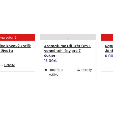
ypredané
ica kovový kotlík
Aromafume Difuzér Óm +
Sag
 života
vonné tehličky pre 7
Jant
čakier
6.0
13.00
€
Detaily
Pridať do
Detaily
košíka