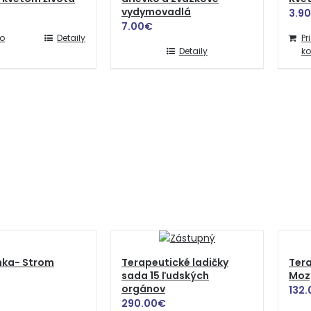
vydymovadlá
3.90
7.00
€
do
Detaily
Pr
Detaily
ko
nka- Strom
Terapeutické ladičky
Tera
sada 15 ľudských
Moz
orgánov
132.
290.00
€