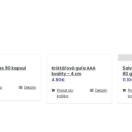
x 90 kapsul
Krištáľová guľa AAA
Šalv
kvality – 4 cm
80 g
4.80
€
11.10
do
Detaily
Pridať do
Detaily
Pr
košíka
ko