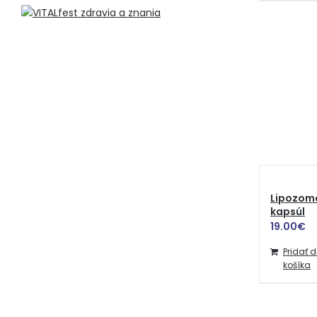
Lipozomá
kapsúl
19.00
€
Pridať 
košíka