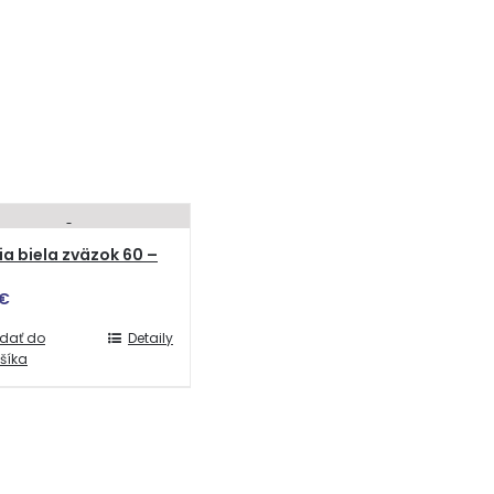
ia biela zväzok 60 –
€
idať do
Detaily
šíka