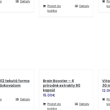
do
Detaily
Pr
Pridať do
Detaily
ko
košíka
B12 tekutá forma
Brain Booster – 4
Vita
 dávkovačom
prírodné extrakty 90
30 m
kapsúl
12.0
15.00
€
do
Detaily
Pr
Pridať do
Detaily
ko
košíka