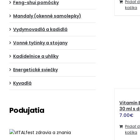
Pridať 
Feng-shui pomôcky
košíka
Mandaly (okenné samolepky)
Vydymovadlá a kadidlá
Vonné tyčinky a stojany
Kadidelnice a uhlíky
Energetické sviečky
Kyvadlá
Vitamín 
Podujatia
30 ml s
7.00
€
Pridať 
košíka