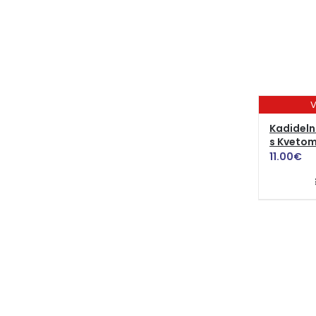
V
Kadideln
s Kvetom
11.00
€