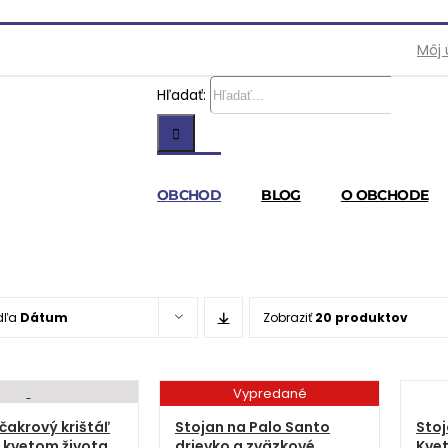
Môj 
Hľadať:
OBCHOD
BLOG
O OBCHODE
dľa
Dátum
Zobraziť
20 produktov
Vypredané
čakrový krištáľ
Stojan na Palo Santo
Stoj
 kvetom života
drievko a zväzkové
Kvet