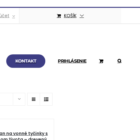
účet
KOŠÍK
KONTAKT
PRIHLÁSENIE
an na vonné tyčinky s
om života – drevený