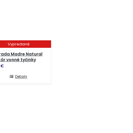
Vypredané
rada Madre Natural
ár vonné tyčinky
0
€
Detaily