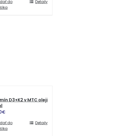
idať do
Detaily
šíka
mín D3+K2 v MTC oleji
l
0
€
idať do
Detaily
šíka