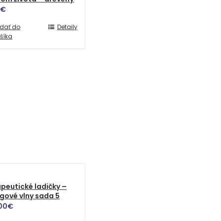
€
idať do
Detaily
šíka
peutické ladičky –
gové vlny sada 5
00
€