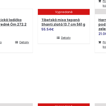
Pr
ko
Vypredané
ická ladička
Tibetská misa tepaná
Har
tredné Óm 272,2
Shanti zlatá 13,7 cm 561 g
pod 
zel
55.54
€
21.0
Detaily
do
Detaily
Pr
ko